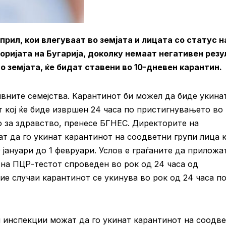
рил, кои влегуваат во земјата и лицата со статус н
торијата на Бугарија, доколку немаат негативен рез
о земјата, ќе бидат ставени во 10-дневен карантин.
ивните семејства. Карантинот би можел да биде укина
т кој ќе биде извршен 24 часа по пристигнувањето во
о за здравство, пренесе БГНЕС. Директорите на
т да го укинат карантинот на соодветни групи лица 
 јануари до 1 февруари. Услов е граѓаните да приложа
 на ПЦР-тестот спроведен во рок од 24 часа од
ие случаи карантинот се укинува во рок од 24 часа п
 инспекции можат да го укинат карантинот на соодв