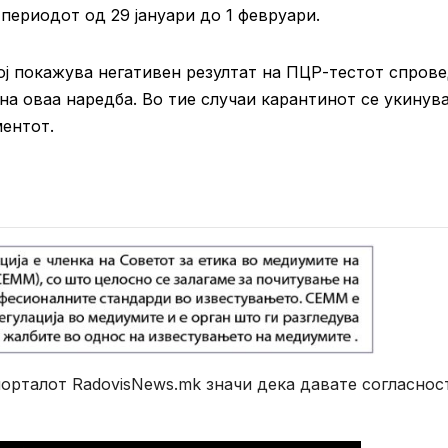
 периодот од 29 јануари до 1 февруари.
ој покажува негативен резултат на ПЦР-тестот спров
на оваа наредба. Во тие случаи карантинот се укинув
ментот.
рталот RadovisNews.mk значи дека давате согласнос