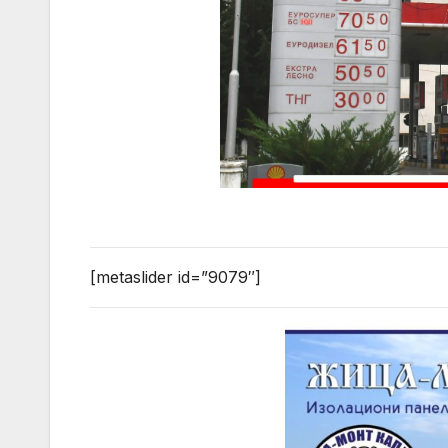
[metaslider id=”9079″]