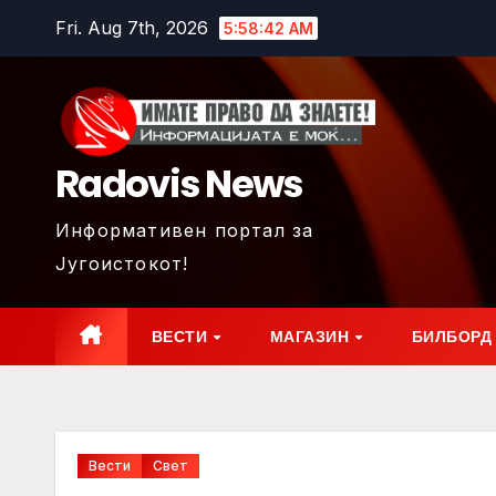
Skip
Fri. Aug 7th, 2026
5:58:44 AM
to
content
Radovis News
Информативен портал за
Југоистокот!
ВЕСТИ
МАГАЗИН
БИЛБОРД
Вести
Свет