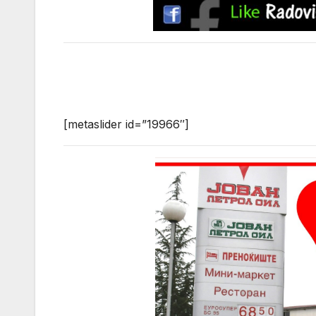
[metaslider id=”19966″]