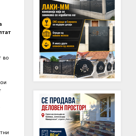
а
ултат
т во
кои
т
о
етни