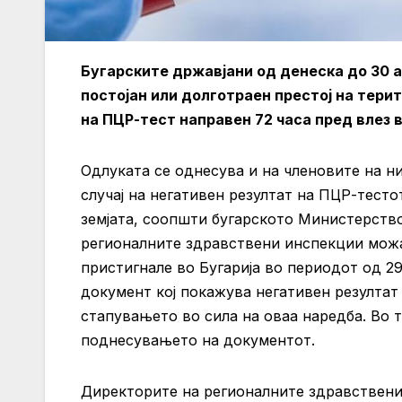
Бугарските државјани од денеска до 30 ап
постојан или долготраен престој на тери
на ПЦР-тест направен 72 часа пред влез в
Одлуката се однесува и на членовите на н
случај на негативен резултат на ПЦР-тесто
земјата, соопшти бугарското Министерств
регионалните здравствени инспекции можа
пристигнале во Бугарија во периодот од 29
документ кој покажува негативен резултат
стапувањето во сила на оваа наредба. Во т
поднесувањето на документот.
Директорите на регионалните здравствени