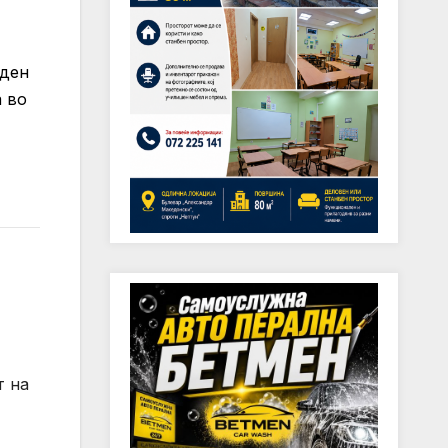
еден
а во
т на