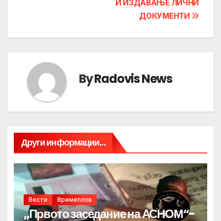
И ИЗДАВАЊЕ ЛИЧНИ
ДОКУМЕНТИ
By
Radovis News
Други информации...
Вести
Времеплов
„Првото заседание на АСНОМ“-