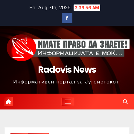
Skip
Fri. Aug 7th, 2026
3:36:59 AM
to
content
Radovis News
Информативен портал за Југоистокот!