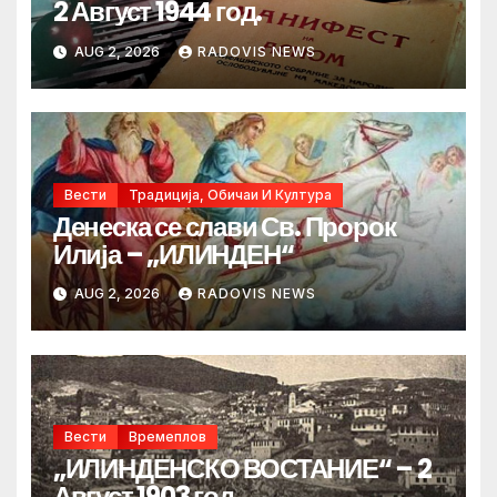
2 Август 1944 год.
AUG 2, 2026
RADOVIS NEWS
Вести
Традиција, Обичаи И Култура
Денеска се слави Св. Пророк
Илија – „ИЛИНДЕН“
AUG 2, 2026
RADOVIS NEWS
Вести
Времеплов
„ИЛИНДЕНСКО ВОСТАНИЕ“ – 2
Август 1903 год.