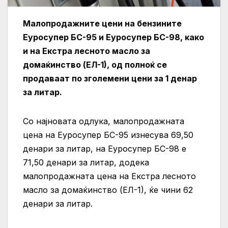
Малопродажните цени на бензините
Еуросупер БС-95 и Еуросупер БС-98, како
и на Екстра лесното масло за
домаќинство (ЕЛ-1), од полноќ се
продаваат по зголемени цени за 1 денар
за литар.
Со најновата одлука, малопродажната
цена на Еуросупер БС-95 изнесува 69,50
денари за литар, на Еуросупер БС-98 е
71,50 денари за литар, додека
малопродажната цена на Екстра лесното
масло за домаќинство (ЕЛ-1), ќе чини 62
денари за литар.