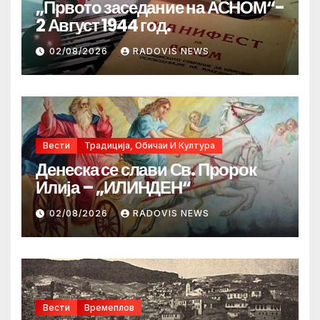
„Првото заседание на АСНОМ“-
2 Август 1944 год.
02/08/2026
RADOVIS NEWS
Вести
Традиција, Обичаи И Култура
Денеска се слави Св. Пророк
Илија – „ИЛИНДЕН“
02/08/2026
RADOVIS NEWS
Вести
Времеплов