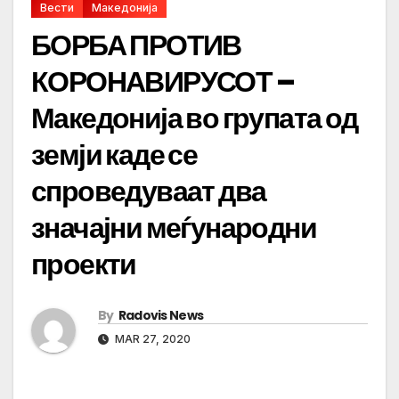
Вести
Македонија
БОРБА ПРОТИВ
КОРОНАВИРУСОТ –
Македонија во групата од
земји каде се
спроведуваат два
значајни меѓународни
проекти
By
Radovis News
MAR 27, 2020