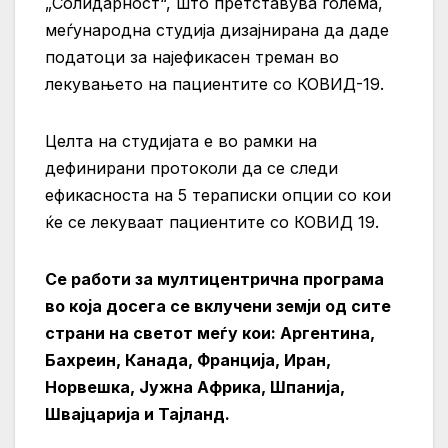
„Солидарност“, што претставува голема,
меѓународна студија дизајнирана да даде
податоци за најефикасен треман во
лекувањето на пациентите со КОВИД-19.
Целта на студијата е во рамки на
дефинирани протоколи да се следи
ефикасноста на 5 тераписки опции со кои
ќе се лекуваат пациентите со КОВИД 19.
Се работи за мултицентрична програма
во која досега се вклучени земји од сите
страни на светот меѓу кои: Аргентина,
Бахреин, Канада, Франција, Иран,
Норвешка, Јужна Африка, Шпанија,
Швајцарија и Тајланд.