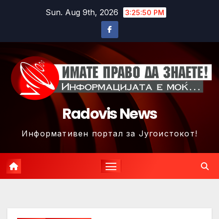
Skip
Sun. Aug 9th, 2026
3:25:53 PM
to
content
Radovis News
Информативен портал за Југоистокот!