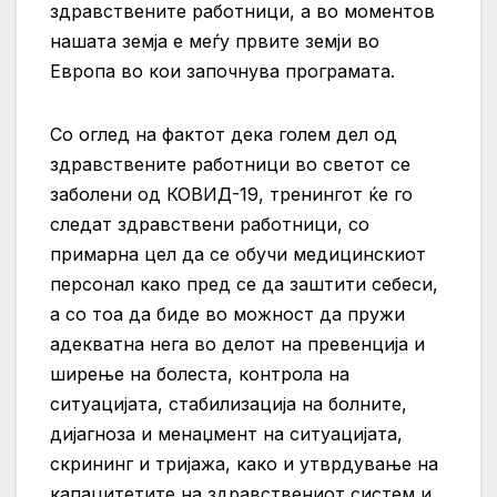
здравствените работници, а во моментов
нашата земја е меѓу првите земји во
Европа во кои започнува програмата.
Со оглед на фактот дека голем дел од
здравствените работници во светот се
заболени од КОВИД-19, тренингот ќе го
следат здравствени работници, со
примарна цел да се обучи медицинскиот
персонал како пред се да заштити себеси,
а со тоа да биде во можност да пружи
адекватна нега во делот на превенција и
ширење на болеста, контрола на
ситуацијата, стабилизација на болните,
дијагноза и менаџмент на ситуацијата,
скрининг и тријажа, како и утврдување на
капацитетите на здравствениот систем и