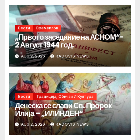
Вести
Времеплов
„Првото заседание на АСНОМ“-
2 Август 1944 год.
AUG 2, 2026
RADOVIS NEWS
Вести
Традиција, Обичаи И Култура
Денеска се слави Св. Пророк
Илија – „ИЛИНДЕН“
AUG 2, 2026
RADOVIS NEWS