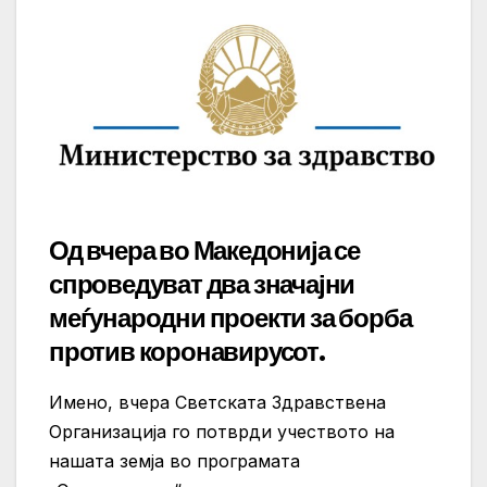
Од вчера во Македонија се
спроведуват два значајни
меѓународни проекти за борба
против коронавирусот.
Имено, вчера Светската Здравствена
Организација го потврди учеството на
нашата земја во програмата