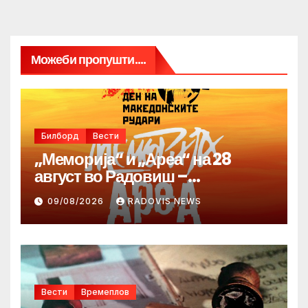
Можеби пропушти....
Билборд
Вести
„Меморија“ и „Ареа“ на 28
август во Радовиш –
продолжува традицијата за
09/08/2026
RADOVIS NEWS
Денот на македонските рудари
Вести
Времеплов