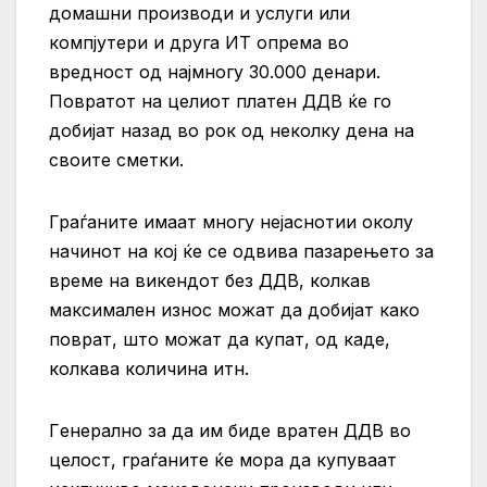
домашни производи и услуги или
компјутери и друга ИТ опрема во
вредност од најмногу 30.000 денари.
Повратот на целиот платен ДДВ ќе го
добијат назад во рок од неколку дена на
своите сметки.
Граѓаните имаат многу нејаснотии околу
начинот на кој ќе се одвива пазарењето за
време на викендот без ДДВ, колкав
максимален износ можат да добијат како
поврат, што можат да купат, од каде,
колкава количина итн.
Г
енерално за да им биде вратен ДДВ во
целост, граѓаните ќе мора да купуваат