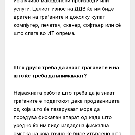
исклучиво македонски производи или
услуги. Целиот износ на ДДВ ќе им биде
вратен на граѓаните и доколку купат
компјутер, печатач, скенер, софтвер или сè
што спаѓа во ИТ опрема.
Што друго треба да знаат граѓаните и на
што ќе треба да внимаваат?
Најважната работа што треба да ја знаат
граѓаните е податокот дека продавницата
од која што ќе пазаруваат мора да
поседува фискален апарат од каде што
уредно ќе им биде издадена фискална
сметка на која точно ќе биде утврдено што