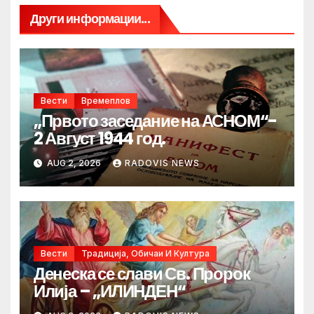
Други информации...
Вести
Времеплов
„Првото заседание на АСНОМ“-
2 Август 1944 год.
AUG 2, 2026
RADOVIS NEWS
Вести
Традиција, Обичаи И Култура
Денеска се слави Св. Пророк
Илија – „ИЛИНДЕН“