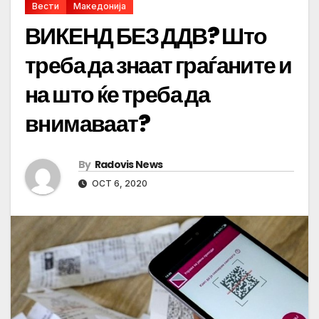
Вести
Македонија
ВИКЕНД БЕЗ ДДВ? Што
треба да знаат граѓаните и
на што ќе треба да
внимаваат?
By
Radovis News
OCT 6, 2020