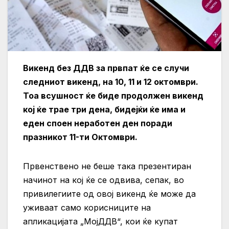
Викенд без ДДВ за првпат ќе се случи
следниот викенд, на 10, 11 и 12 октомври.
Тоа всушност ќе биде продолжен викенд
кој ќе трае три дена, бидејќи ќе има и
еден споен неработен ден поради
празникот 11-ти Октомври.
Првенствено не беше така презентиран
начинот на кој ќе се одвива, сепак, во
привилегиите од овој викенд ќе може да
уживаат само корисниците на
апликацијата „МојДДВ“, кои ќе купат