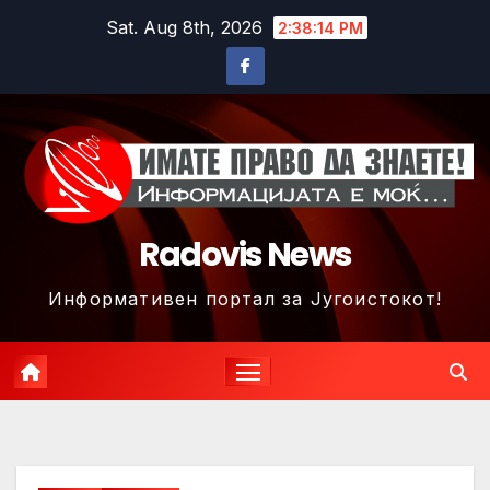
Skip
Sat. Aug 8th, 2026
2:38:17 PM
to
content
Radovis News
Информативен портал за Југоистокот!