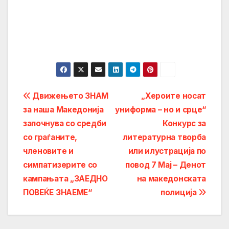
Post
Движењето ЗНАМ
„Хероите носат
за наша Македонија
униформа – но и срце“
navigation
започнува со средби
Конкурс за
со граѓаните,
литературна творба
членовите и
или илустрација по
симпатизерите со
повод 7 Мај – Денот
кампањата „ЗАЕДНО
на македонската
ПОВЕЌЕ ЗНАЕМЕ“
полиција