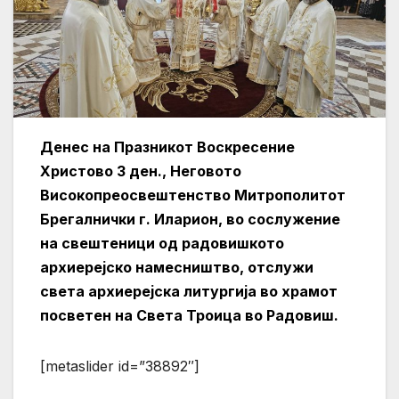
Денес на Празникот Воскресение
Христово 3 ден., Неговото
Високопреосвештенство Митрополитот
Брегалнички г. Иларион, во сослужение
на свештеници од радовишкото
архиерејско намесништво, отслужи
света архиерејска литургија во храмот
посветен на Света Троица во Радовиш.
[metaslider id=”38892″]