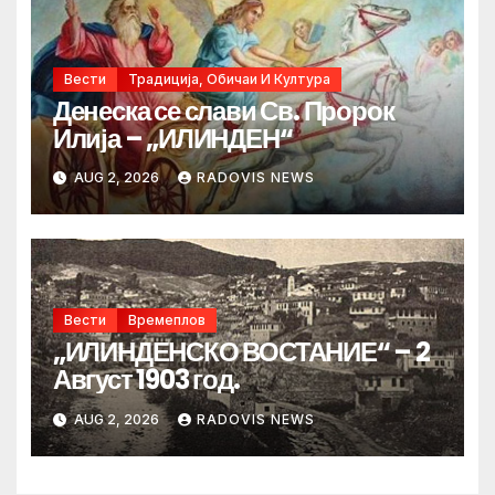
Вести
Традиција, Обичаи И Култура
Денеска се слави Св. Пророк
Илија – „ИЛИНДЕН“
AUG 2, 2026
RADOVIS NEWS
Вести
Времеплов
„ИЛИНДЕНСКО ВОСТАНИЕ“ – 2
Август 1903 год.
AUG 2, 2026
RADOVIS NEWS