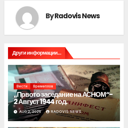
By
Radovis News
Други информации...
Вести
Времеплов
„Првото заседание на АСНОМ“-
2 Август 1944 год.
AUG 2, 2026
RADOVIS NEWS