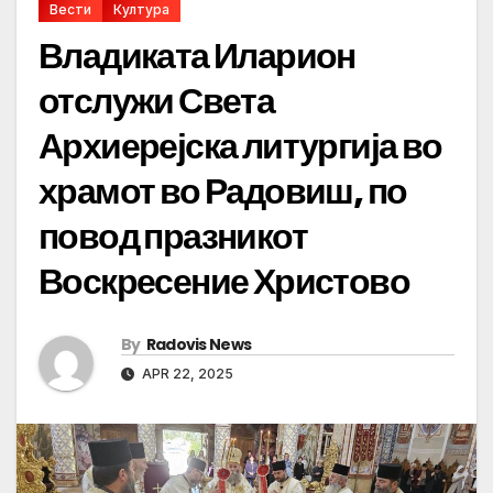
Вести
Култура
Владиката Иларион
отслужи Света
Архиерејска литургија во
храмот во Радовиш, по
повод празникот
Воскресение Христово
By
Radovis News
APR 22, 2025