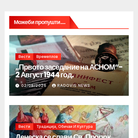
Можеби пропушти....
Вести
Времеплов
„Првото заседание на АСНОМ“-
2 Август 1944 год.
02/08/2026
RADOVIS NEWS
Вести
Традиција, Обичаи И Култура
Денеска се слави Св. Пророк