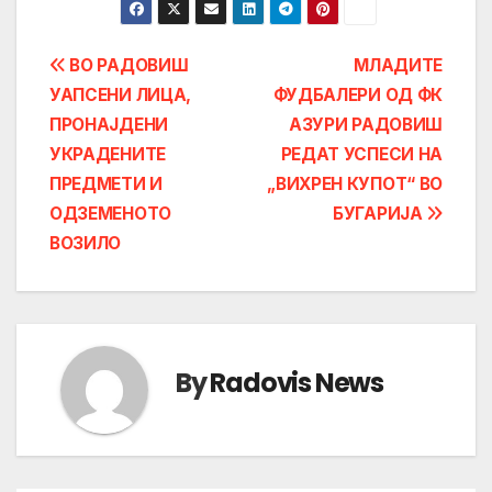
Post
ВО РАДОВИШ
МЛАДИТЕ
УАПСЕНИ ЛИЦА,
ФУДБАЛЕРИ ОД ФК
navigation
ПРОНАЈДЕНИ
АЗУРИ РАДОВИШ
УКРАДЕНИТЕ
РЕДАТ УСПЕСИ НА
ПРЕДМЕТИ И
„ВИХРЕН КУПОТ“ ВО
ОДЗЕМЕНОТО
БУГАРИЈА
ВОЗИЛО
By
Radovis News