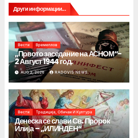
Други информации...
Вести
Времеплов
„Првото заседание на АСНОМ“-
2 Август 1944 год.
AUG 2, 2026
RADOVIS NEWS
Вести
Традиција, Обичаи И Култура
Денеска се слави Св. Пророк
Илија – „ИЛИНДЕН“