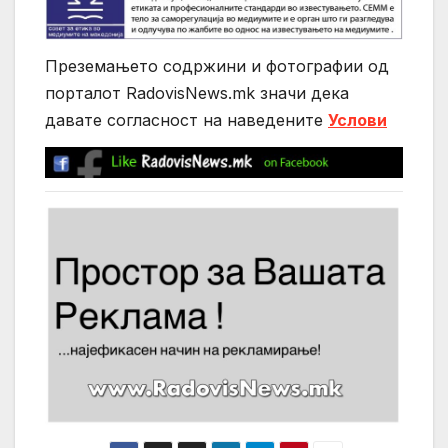
Преземањето содржини и фотографии од
порталот RadovisNews.mk значи дека
давате согласност на нaведените
Услови