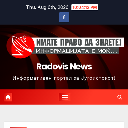
Skip
Thu. Aug 6th, 2026
10:04:15 PM
to
content
Radovis News
Информативен портал за Југоистокот!