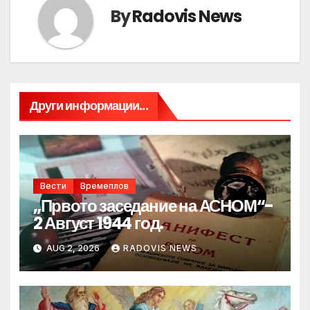
By
Radovis News
Други информации...
Вести
Времеплов
„Првото заседание на АСНОМ“-
2 Август 1944 год.
AUG 2, 2026
RADOVIS NEWS