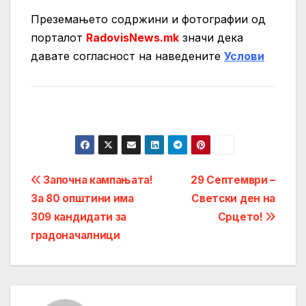
Преземањето содржини и фотографии од
порталот
RadovisNews.mk
значи дека
давате согласност на нaведените
Услови
Post
Започна кампањата!
29 Септември –
За 80 општини има
Светски ден на
navigation
309 кандидати за
Срцето!
градоначалници