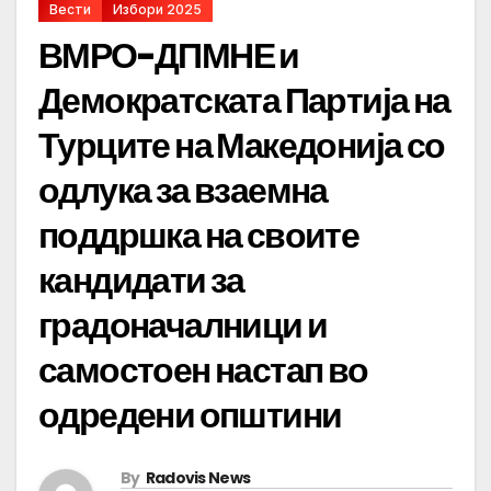
Вести
Избори 2025
ВМРО-ДПМНЕ и
Демократската Партија на
Турците на Македонија со
одлука за взаемна
поддршка на своите
кандидати за
градоначалници и
самостоен настап во
одредени општини
By
Radovis News