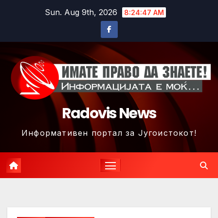
Skip
Sun. Aug 9th, 2026
8:24:50 AM
to
content
Radovis News
Информативен портал за Југоистокот!