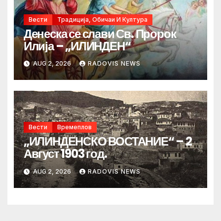
Вести
Традиција, Обичаи И Култура
Денеска се слави Св. Пророк
Илија – „ИЛИНДЕН“
AUG 2, 2026
RADOVIS NEWS
Вести
Времеплов
„ИЛИНДЕНСКО ВОСТАНИЕ“ – 2
Август 1903 год.
AUG 2, 2026
RADOVIS NEWS