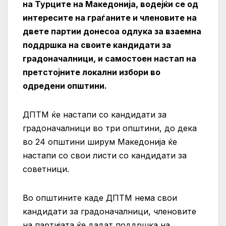
на Турците на Македонија, водејќи се од
интересите на граѓаните и членовите на
двете партии донесоа одлука за взаемна
поддршка на своите кандидати за
градоначалници, и самостоен настап на
претстојните локални избори во
одредени општини.
ДПТМ ќе настапи со кандидати за
градоначалници во три општини, до дека
во 24 општини ширум Македонија ќе
настапи со свои листи со кандидати за
советници.
Во општините каде ДПТМ нема свои
кандидати за градоначалници, членовите
на партијата ќе дадат поддршка на