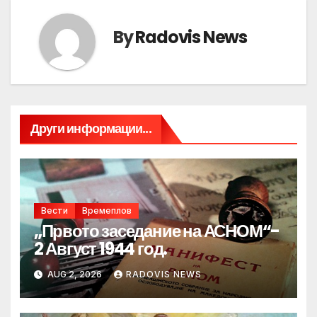
By
Radovis News
Други информации...
Вести
Времеплов
„Првото заседание на АСНОМ“-
2 Август 1944 год.
AUG 2, 2026
RADOVIS NEWS