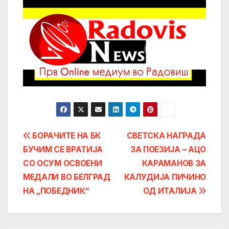
Post
БОРАЧИТЕ НА БК
СВЕТСКА НАГРАДА
БУЧИМ СЕ ВРАТИЈА
ЗА ПОЕЗИЈА – АЦО
navigation
СО ОСУМ ОСВОЕНИ
КАРАМАНОВ ЗА
МЕДАЛИ ВО БЕЛГРАД
КАЛУДИЈА ПИЧИНО
НА „ПОБЕДНИК“
ОД ИТАЛИЈА