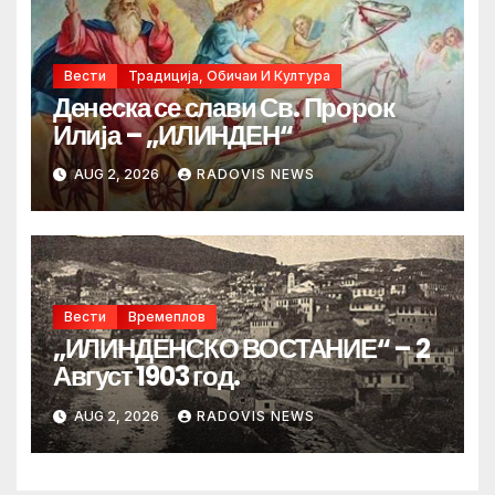
Вести
Традиција, Обичаи И Култура
Денеска се слави Св. Пророк
Илија – „ИЛИНДЕН“
AUG 2, 2026
RADOVIS NEWS
Вести
Времеплов
„ИЛИНДЕНСКО ВОСТАНИЕ“ – 2
Август 1903 год.
AUG 2, 2026
RADOVIS NEWS