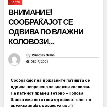
Вести
ВНИМАНИЕ!
СООБРАЌАЈОТ СЕ
ОДВИВА ПО ВЛАЖНИ
КОЛОВОЗИ…
By
Radovis News
DEC 7, 2021
Сообраќајот на државните патишта се
одвива непречено по влажни коловози.
На патниот правец Тетово – Попова
Шапка има остатоци од кашест снег по
интервенција на екипите на ЈП