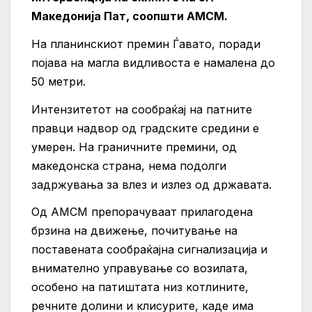
Македонија Пат, соопшти АМСМ.
На планинскиот премин Ѓавато, поради
појава на магла видливоста е намалена до
50 метри.
Интензитетот на сообраќај на патните
правци надвор од градските средини е
умерен. На граничните премини, од
македонска страна, нема подолги
задржувања за влез и излез од државата.
Од АМСМ препорачуваат прилагодена
брзина на движење, почитување на
поставената сообраќајна сигнализација и
внимателно управување со возилата,
особено на патиштата низ котлините,
речните долини и клисурите, каде има