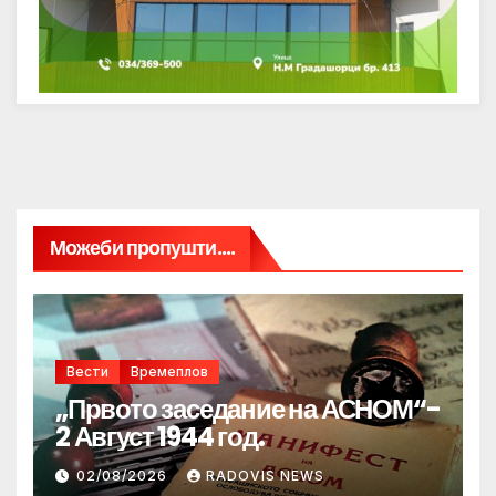
Можеби пропушти....
Вести
Времеплов
„Првото заседание на АСНОМ“-
2 Август 1944 год.
02/08/2026
RADOVIS NEWS