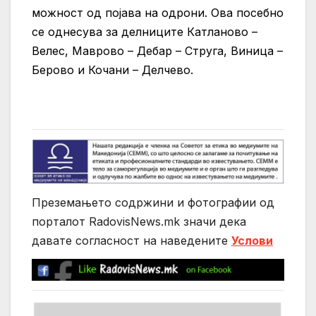
можност од појава на одрони. Ова посебно
се однесува за делниците Катланово –
Велес, Маврово – Дебар – Струга, Виница –
Берово и Кочани – Делчево.
Преземањето содржини и фотографии од
порталот RadovisNews.mk значи дека
давате согласност на нaведените
Услови