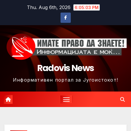
Skip
Thu. Aug 6th, 2026
6:05:06 PM
to
content
Radovis News
Информативен портал за Југоистокот!