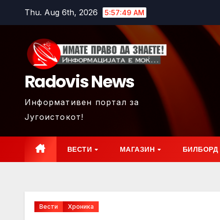
Skip
Thu. Aug 6th, 2026
5:57:51 AM
to
content
Radovis News
Информативен портал за
Југоистокот!
ВЕСТИ
МАГАЗИН
БИЛБОРД
Вести
Хроника