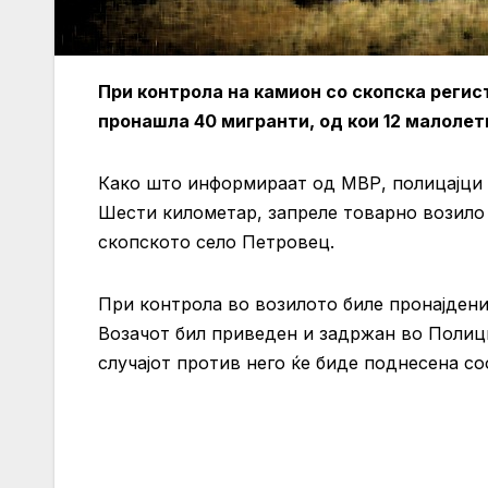
При контрола на камион со скопска регис
пронашла 40 мигранти, од кои 12 малолет
Како што информираат од МВР, полицајци в
Шести километар, запреле товарно возило
скопското село Петровец.
При контрола во возилото биле пронајдени 
Возачот бил приведен и задржан во Полиц
случајот против него ќе биде поднесена со