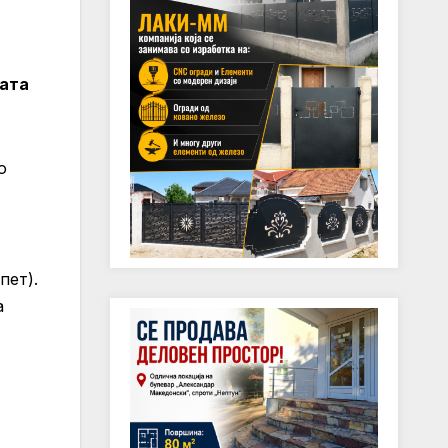
јата
о
пет).
а