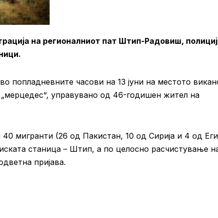
трација на регионалниот пат Штип-Радовиш, полици
ници.
о попладневните часови на 13 јуни на местото викан
 „мерцедес“, управувано од 46-годишен жител на
40 мигранти (26 од Пакистан, 10 од Сирија и 4 од Еги
иската станица – Штип, а по целосно расчистување н
одветна пријава.