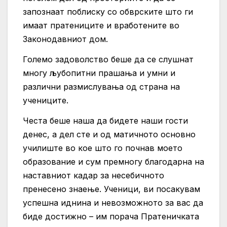
запознаат поблиску со обврските што ги
имаат пратениците и вработените во
Законодавниот дом.
Големо задоволство беше да се слушнат
многу љубопитни прашања и умни и
различни размислувања од страна на
учениците.
Честа беше наша да бидете наши гости
денес, а дел сте и од матичното основно
училиште во кое што го почнав моето
образование и сум премногу благодарна на
наставниот кадар за несебичното
пренесено знаење. Ученици, ви посакувам
успешна иднина и невозможното за вас да
биде достижно – им порача Пратеничката