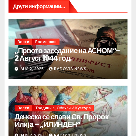
Други информации...
Вести
Времеплов
„Првото заседание на АСНОМ“-
2 Август 1944 год.
AUG 2, 2026
RADOVIS NEWS
Вести
Традиција, Обичаи И Култура
Денеска се слави Св. Пророк
Илија – „ИЛИНДЕН“
AUG 2, 2026
RADOVIS NEWS