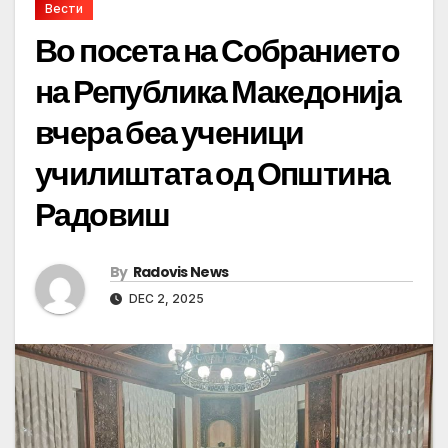
Вести
Во посета на Собранието
на Република Македонија
вчера беа ученици
училиштата од Општина
Радовиш
By
Radovis News
DEC 2, 2025