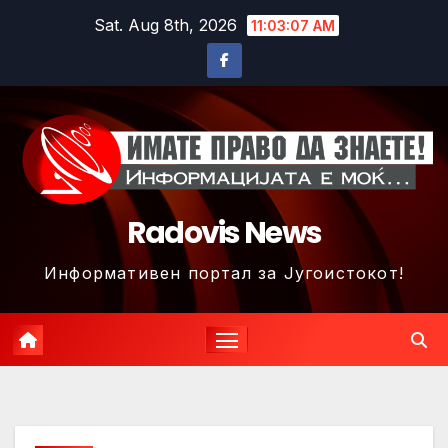
Skip
Sat. Aug 8th, 2026
11:03:10 AM
to
content
Radovis News
Информативен портал за Југоистокот!