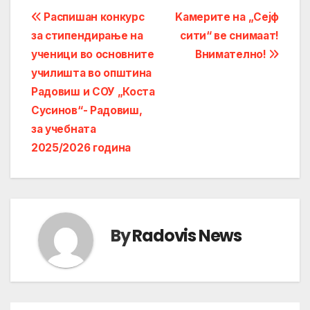
Post
Распишан конкурс
Kамерите на „Сејф
за стипендирање на
сити“ ве снимаат!
navigation
ученици во основните
Внимателно!
училишта во општина
Радовиш и СОУ „Коста
Сусинов“- Радовиш,
за учебната
2025/2026 година
By
Radovis News