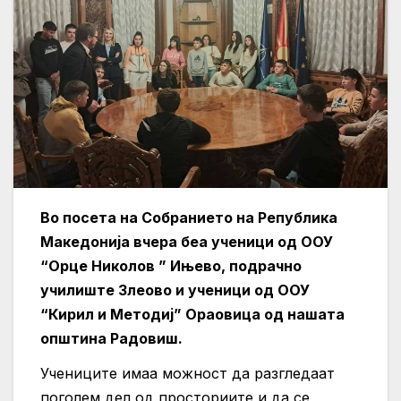
Во посета на Собранието на Република
Македонија вчера беа ученици од ООУ
“Орце Николов ” Ињево, подрачно
училиште Злеово и ученици од ООУ
“Кирил и Методиј” Ораовица од нашата
општина Радовиш.
Учениците имаа можност да разгледаат
поголем дел од просториите и да се