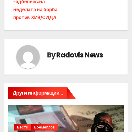
-одбележана
неделата на борба
против ХИВ/СИДА
By
Radovis News
Други информации...
Вести
Времеплов