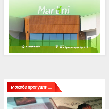
Можеби пропушти....