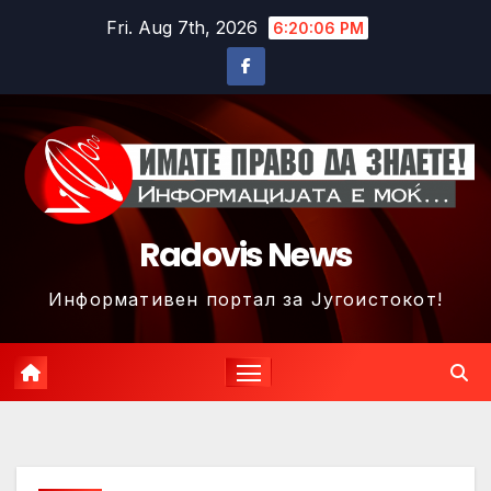
Skip
Fri. Aug 7th, 2026
6:20:09 PM
to
content
Radovis News
Информативен портал за Југоистокот!