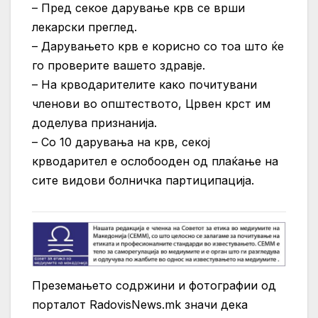
– Пред секое дарување крв се врши
лекарски преглед.
– Дарувањето крв е корисно со тоа што ќе
го проверите вашето здравје.
– На крводарителите како почитувани
членови во општеството, Црвен крст им
доделува признанија.
– Со 10 дарувања на крв, секој
крводарител е ослобооден од плаќање на
сите видови болничка партиципацијa.
Преземањето содржини и фотографии од
порталот RadovisNews.mk значи дека