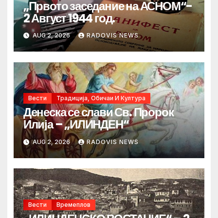
„Првото заседание на АСНОМ“-
2 Август 1944 год.
AUG 2, 2026
RADOVIS NEWS
Вести
Традиција, Обичаи И Култура
Денеска се слави Св. Пророк
Илија – „ИЛИНДЕН“
AUG 2, 2026
RADOVIS NEWS
Вести
Времеплов