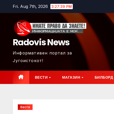
Skip
Fri. Aug 7th, 2026
3:27:41 PM
to
content
Radovis News
Информативен портал за
Југоистокот!
ВЕСТИ
МАГАЗИН
БИЛБОРД
Вести