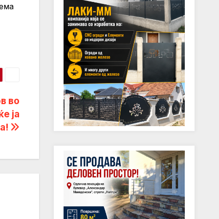
лема
в во
ќе ја
а!