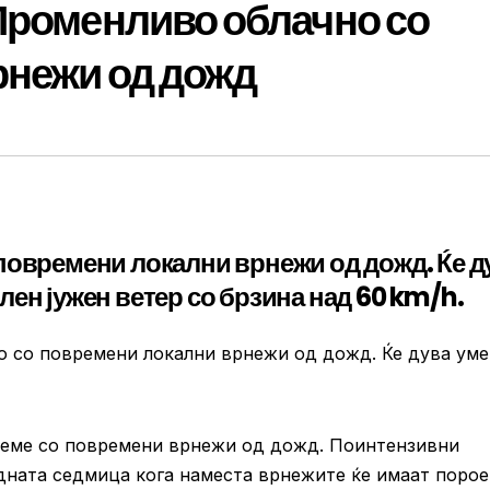
Променливо облачно со
рнежи од дожд
повремени локални врнежи од дожд. Ќе д
ен јужен ветер со брзина над 60 km/h.
но со повремени локални врнежи од дожд. Ќе дува ум
реме со повремени врнежи од дожд. Поинтензивни
едната седмица кога наместа врнежите ќе имаат поро