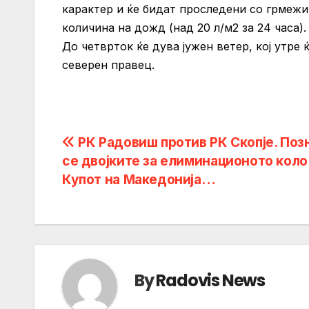
карактер и ќе бидат проследени со грмежи 
количина на дожд (над 20 л/м2 за 24 часа).
До четврток ќе дува јужен ветер, кој утре 
северен правец.
Post
РК Радовиш против РК Скопје. Поз
се двојките за елиминационото коло
navigation
Купот на Македонија…
By
Radovis News