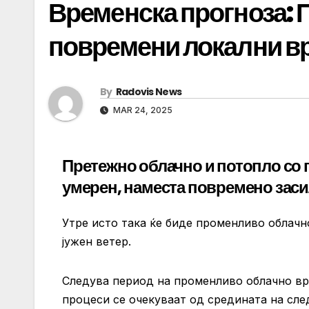
Временска прогноза: 
повремени локални в
By
Radovis News
MAR 24, 2025
Претежно облачно и потопло со 
умерен, наместа повремено засил
Утре исто така ќе биде променливо облач
јужен ветер.
Следува период на променливо облачно в
процеси се очекуваат од средината на сл