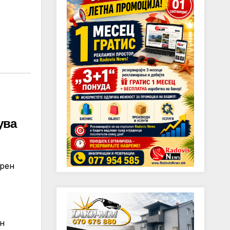
ува
ерен
ен