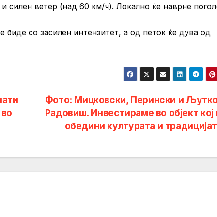
и силен ветер (над 60 км/ч). Локално ќе наврне пого
ќе биде со засилен интензитет, а од петок ќе дува од
нати
Фото: Мицковски, Перински и Љутко
 во
Радовиш. Инвестираме во објект кој 
обедини културата и традицијат