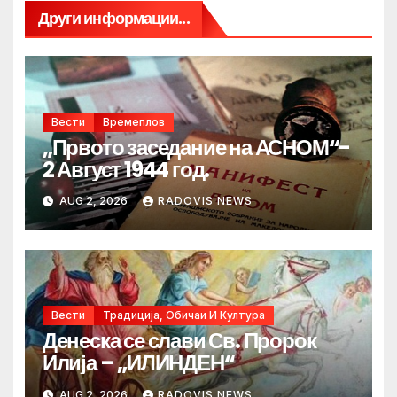
Други информации...
Вести
Времеплов
„Првото заседание на АСНОМ“-
2 Август 1944 год.
AUG 2, 2026
RADOVIS NEWS
Вести
Традиција, Обичаи И Култура
Денеска се слави Св. Пророк
Илија – „ИЛИНДЕН“
AUG 2, 2026
RADOVIS NEWS