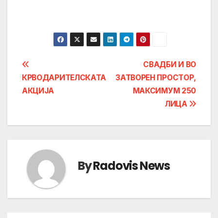
Post
СВАДБИ И ВО
КРВОДАРИТЕЛСКАТА
ЗАТВОРЕН ПРОСТОР,
navigation
АКЦИЈА
МАКСИМУМ 250
ЛИЦА
By
Radovis News