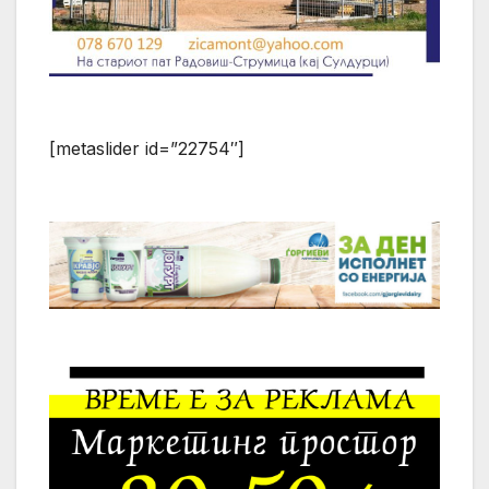
[metaslider id=”22754″]