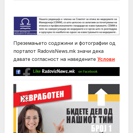
Преземањето содржини и фотографии од
порталот RadovisNews.mk значи дека
давате согласност на нaведените
Услови