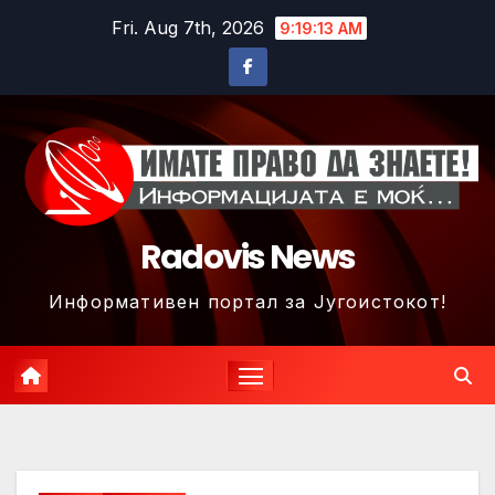
Skip
Fri. Aug 7th, 2026
9:19:16 AM
to
content
Radovis News
Информативен портал за Југоистокот!