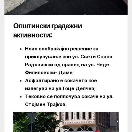
Општински градежни
активности:
Ново сообраќајно решение за
приклучување кон ул. Свети Спасо
Радовишки од правец на ул. Чеде
Филиповски- Даме;
Асфалтирано е сокачето кое
излегува на ул.Гоце Делчев;
Тековно се поплочува сокаче на ул.
Стојмен Трајков.