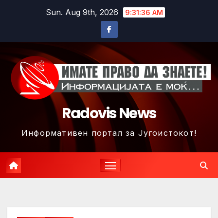
Skip
Sun. Aug 9th, 2026
9:31:39 AM
to
content
Radovis News
Информативен портал за Југоистокот!