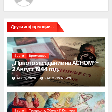
Други информации...
Вести
Времеплов
„Првото заседание на АСНОМ“-
2 Август 1944 год.
AUG 2, 2026
RADOVIS NEWS
Вести
Традиција, Обичаи И Култура