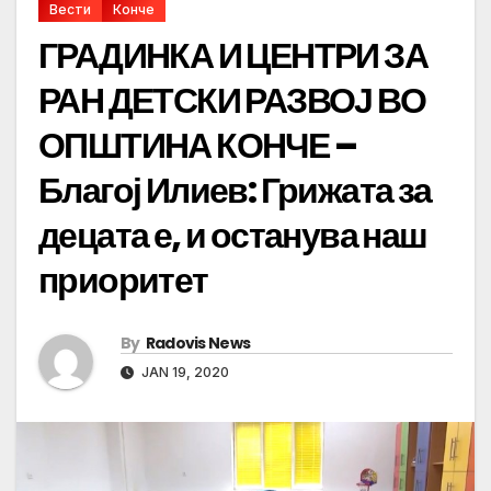
Вести
Конче
ГРАДИНКА И ЦЕНТРИ ЗА
РАН ДЕТСКИ РАЗВОЈ ВО
ОПШТИНА КОНЧЕ –
Благој Илиев: Грижата за
децата е, и останува наш
приоритет
By
Radovis News
JAN 19, 2020