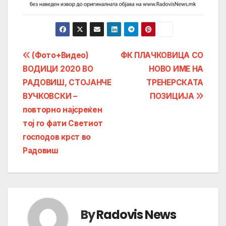
Post
(Фото+Видео)
ФК ПЛАЧКОВИЦА СО
ВОДИЦИ 2020 ВО
НОВО ИМЕ НА
navigation
РАДОВИШ, СТОЈАНЧЕ
ТРЕНЕРСКАТА
ВУЧКОВСКИ –
ПОЗИЦИЈА
повторно најсреќен
тој го фати Светиот
господов крст во
Радовиш
By
Radovis News