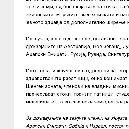
трети земји, од било која влезна точка, на 
авионските, морските, железничките и па
јавното здравје од дополнително ширење на
Исклучок, како и досега се државјаните на
државјаните на Австралија, Нов Зеланд, Ју
Арапски Емирати, Русија, Руанда, Сингапур 
Исто така, исклучок се и одредени катего
здравствените работници, оние кои имаат д
Шенген зоната, членови на владини мисии
пренесуваат стоки, транзит патници, студе
инвалидитет, како сезонски земјоделски р
За државјаните на земјите членки на Унијата
Арапски Емирати, Србија и Израел, постои п