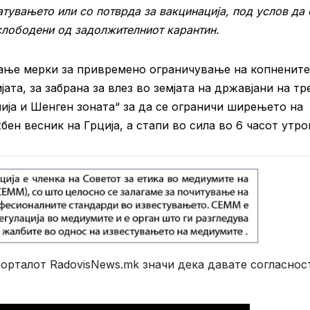
атувањето или со потврда за вакцинација, под услов да 
ослободени од задолжителниот карантин.
ање мерки за привремено ограничување на копнените
та, за забрана за влез во земјата на државјани на тр
нија и Шенген зоната“ за да се ограничи ширењето на
ен весник на Грција, а стапи во сила во 6 часот утро
рталот RadovisNews.mk значи дека давате согласнос