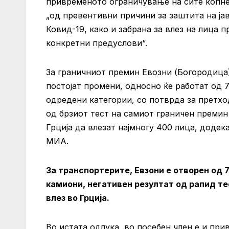
привременото ограничување на сите копнен
„од превентивни причини за заштита на ј
Ковид-19, како и забрана за влез на лица
конкретни предуслови“.
За граничниот премин Евозни (Богородица)
постојат промени, односно ќе работат од 7
одредени категории, со потврда за претхо
од брзиот тест на самиот граничен премин
Грција да влезат најмногу 400 лица, додек
МИА.
За транспортерите, Евзони е отворен од 7 
камиони, негативен резултат од рапид те
влез во Грција.
Во истата одлука, во посебен член е и при