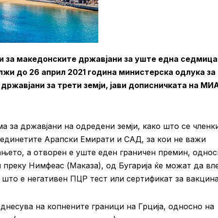
и за македонските државјани за уште една седмица
олжи до 26 април 2021 година министерска одлука за
 државјани за трети земји, јави дописничката на МИ
а за државјани на одредени земји, како што се членк
Обединетите Арапски Емирати и САД, за кои не важи
њето, а отворен е уште еден граничен премин, однос
 преку Нимфеас (Маказа), од Бугарија ќе можат да вл
о што е негативен ПЦР тест или сертификат за вакцина
днесува на копнените граници на Грција, односно на