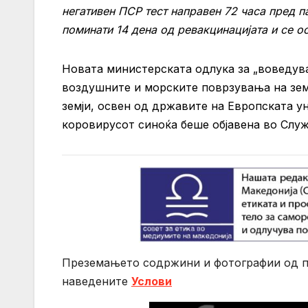
негативен ПСР тест направен 72 часа пред п
поминати 14 дена од ревакцинацијата и се 
Новата министерската одлука за „воведув
воздушните и морските поврзувања на земја
земји, освен од државите на Европската у
коровирусот синоќа беше објавена во Служб
Преземањето содржини и фотографии од по
нaведените
Услови