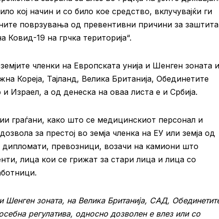
било кој начин и со било кое средство, вклучувајќи ги
тните поврзувања од превентивни причини за заштита
 Ковид-19 на грчка територија“.
 земјите членки на Европската унија и Шенген зоната 
жна Кореја, Тајланд, Велика Британија, Обединетите
и Израел, а од денеска на оваа листа е и Србија.
рии граѓани, како што се медицинскиот персонал и
озвола за престој во земја членка на ЕУ или земја од
, дипломати, превозници, возачи на камиони што
нти, лица кои се грижат за стари лица и лица со
аботници.
 и Шенген зоната, на Велика Британија, САД, Обединетит
осебна регулатива, односно дозволен е влез или со