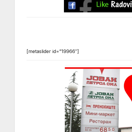
[metaslider id=”19966″]