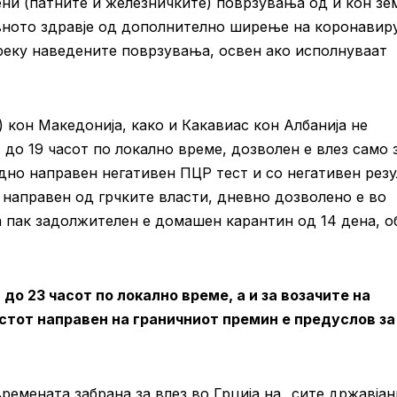
и (патните и железничките) поврзувања од и кон зем
авното здравје од дополнително ширење на коронавир
 преку наведените поврзувања, освен ако исполнуваат
 кон Македонија, како и Какавиас кон Албанија не
 до 19 часот по локално време, дозволен е влез само 
дно направен негативен ПЦР тест и со негативен резу
 направен од грчките власти, дневно дозволено е во
а пак задолжителен е домашен карантин од 14 дена, о
до 23 часот по локално време, а и за возачите на
стот направен на граничниот премин е предуслов за
времената забрана за влез во Грција на „сите државјан