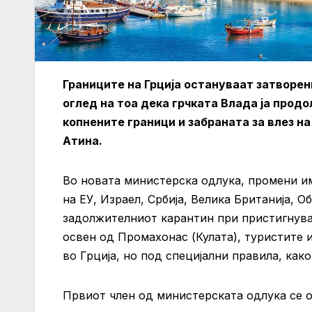
Границите на Грција остануваат затворен
оглед на тоа дека грчката Влада ја прод
копнените граници и забраната за влез на
Атина.
Во новата министерска одлука, промени им
на ЕУ, Израел, Србија, Велика Британија, 
задолжителниот карантин при пристигнува
освен од Промахонас (Кулата), туристите и
во Грција, но под специјални правила, как
Првиот член од министерската одлука се о