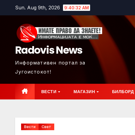
Skip
Sun. Aug 9th, 2026
9:40:34 AM
to
content
Radovis News
Информативен портал за
Југоистокот!
ВЕСТИ
МАГАЗИН
БИЛБОРД
Вести
Свет