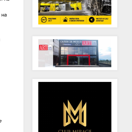
 на
и
е