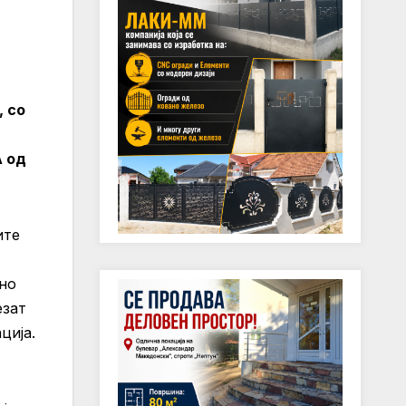
, со
А од
ите
но
езат
ција.