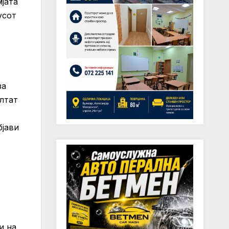
јата
усот
за
лтат
бјави
и на