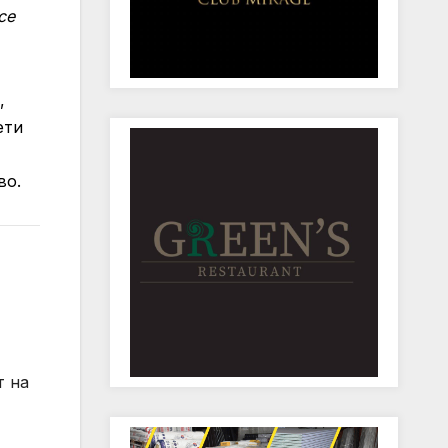
се
,
ети
во.
т на