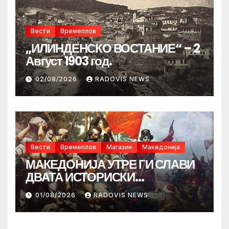
Вести
Времеплов
„ИЛИНДЕНСКО ВОСТАНИЕ“ – 2
Август 1903 год.
02/08/2026
RADOVIS NEWS
Вести
Времеплов
Магазин
Македонија
МАКЕДОНИЈА УТРЕ ГИ СЛАВИ
ДВАТА ИСТОРИСКИ
ИЛИНДЕНА!
01/08/2026
RADOVIS NEWS