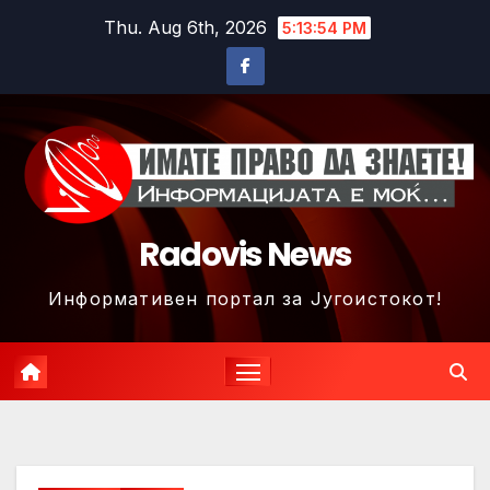
Skip
Thu. Aug 6th, 2026
5:13:56 PM
to
content
Radovis News
Информативен портал за Југоистокот!