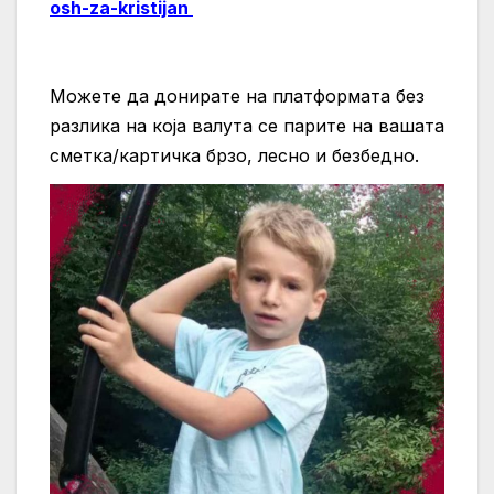
osh-za-kristijan
Можете да донирате на платформата без
разлика на која валута се парите на вашата
сметка/картичка брзо, лесно и безбедно.