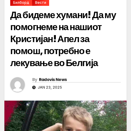
Билборд
Вести
Да бидеме хумани! Да му
помогнеме на нашиот
Кристијан! Апел за
помош, потребно е
лекување во Белгија
By
Radovis News
JAN 23, 2025