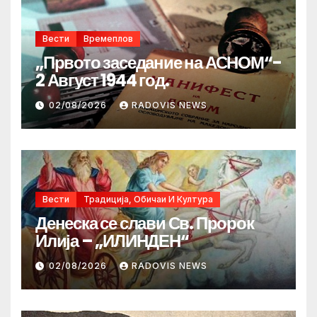
Вести
Времеплов
„Првото заседание на АСНОМ“-
2 Август 1944 год.
02/08/2026
RADOVIS NEWS
Вести
Традиција, Обичаи И Култура
Денеска се слави Св. Пророк
Илија – „ИЛИНДЕН“
02/08/2026
RADOVIS NEWS