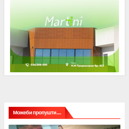
Можеби пропушти....