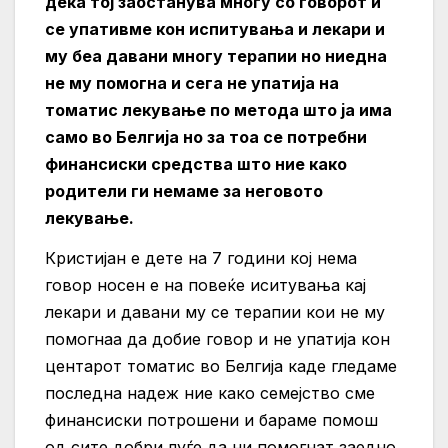
дека тој заостанува многу со говорот и
се упативме кон испитувања и лекари и
му беа давани многу терапии но ниедна
не му помогна и сега не упатија на
томатис лекување по метода што ја има
само во Белгија но за тоа се потребни
финансиски средства што ние како
родители ги немаме за неговото
лекување.
Кристијан е дете на 7 години кој нема
говор носен е на повеќе иситувања кај
лекари и давани му се терапии кои не му
помогнаа да добие говор и не упатија кон
центарот томатис во Белгија каде гледаме
последна надеж ние како семејство сме
финансиски потрошени и бараме помош
од сите добри луѓе да ни помогнат заедно