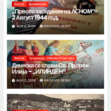
Вести
Времеплов
„Првото заседание на АСНОМ“-
2 Август 1944 год.
AUG 2, 2026
RADOVIS NEWS
Вести
Традиција, Обичаи И Култура
Денеска се слави Св. Пророк
Илија – „ИЛИНДЕН“
AUG 2, 2026
RADOVIS NEWS