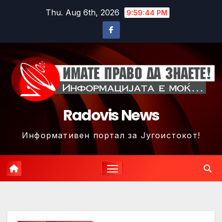
Skip
Thu. Aug 6th, 2026
9:59:47 PM
to
content
Radovis News
Информативен портал за Југоистокот!