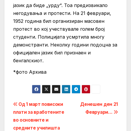
јазик да биде „урду“. Тоа предизвикало
негодувања и протести. На 21 февруари,
1952 година бил организиран масовен
протест во кој учествувале голем број
студенти. Полицијата усмртила многу
демонстранти. Неколку години подоцна за
официјален јазик бил признаен и
бенгалскиот.
*фото Архива
Post
Од 1 март повисоки
Денешен ден 21
плати за вработените
Февруари…
navigation
во основните и
средните училишта