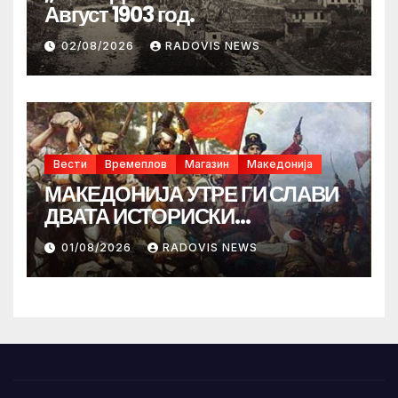
Август 1903 год.
02/08/2026
RADOVIS NEWS
Вести
Времеплов
Магазин
Македонија
МАКЕДОНИЈА УТРЕ ГИ СЛАВИ
ДВАТА ИСТОРИСКИ
ИЛИНДЕНА!
01/08/2026
RADOVIS NEWS