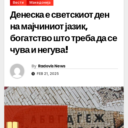
Вести
Македонија
Денеска е светскиот ден
на мајчиниот јазик,
богатство што треба да се
чува и негува!
By
Radovis News
FEB 21, 2025