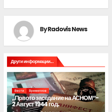
By
Radovis News
Други информации...
Вести
Времеплов
„Првото заседание на АСНОМ“-
2 Август 1944 год.