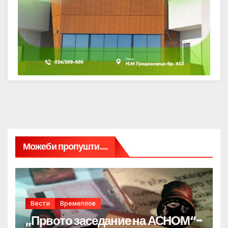
Можеби пропушти....
Вести
Времеплов
„Првото заседание на АСНОМ“-