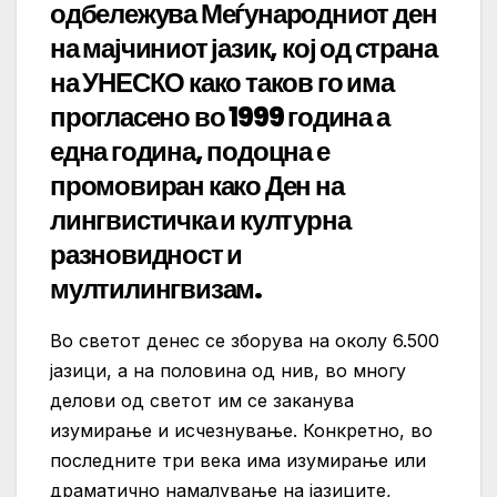
одбележува Меѓународниот ден
на мајчиниот јазик, кој од страна
на УНЕСКО како таков го има
прогласено во 1999 година а
една година, подоцна е
промовиран како Ден на
лингвистичка и културна
разновидност и
мултилингвизам.
Во светот денес се зборува на околу 6.500
јазици, а на половина од нив, во многу
делови од светот им се заканува
изумирање и исчезнување. Конкретно, во
последните три века има изумирање или
драматично намалување на јазиците,