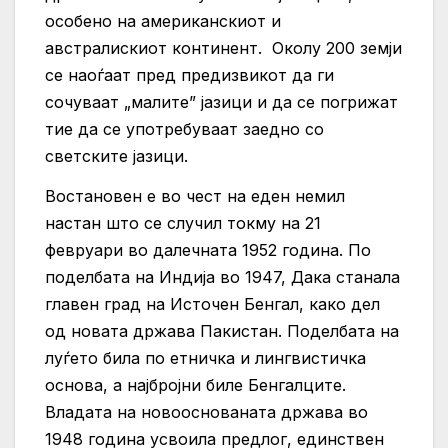
особено на американскиот и
австралискиот континент. Околу 200 земји
се наоѓаат пред предизвикот да ги
сочуваат „малите” јазици и да се погрижат
тие да се употребуваат заедно со
светските јазици.
Востановен е во чест на еден немил
настан што се случил токму на 21
февруари во далечната 1952 година. По
поделбата на Индија во 1947, Дака станала
главен град на Источен Бенгал, како дел
од новата држава Пакистан. Поделбата на
луѓето била по етничка и лингвистичка
основа, а најбројни биле Бенгалците.
Владата на новооснованата држава во
1948 година усвоила предлог, единствен