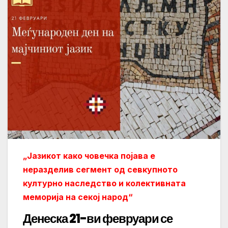
„Јазикот како човечка појава е
неразделив сегмент од севкупното
културно наследство и колективната
меморија на секој народ“
Денеска 21-ви февруари се