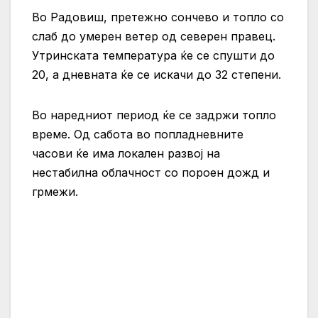
Во Радовиш, претежно сончево и топло со
слаб до умерен ветер од северен правец.
Утринската температура ќе се спушти до
20, а дневната ќе се искачи до 32 степени.
Во наредниот период ќе се задржи топло
време. Од сабота во попладневните
часови ќе има локален развој на
нестабилна облачност со пороен дожд и
грмежи.