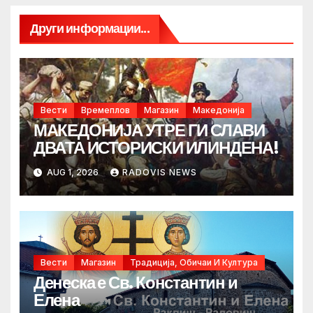
Други информации...
Вести
Времеплов
Магазин
Македонија
МАКЕДОНИЈА УТРЕ ГИ СЛАВИ
ДВАТА ИСТОРИСКИ ИЛИНДЕНА!
AUG 1, 2026
RADOVIS NEWS
Вести
Магазин
Традиција, Обичаи И Култура
Денеска е Св. Константин и
Елена