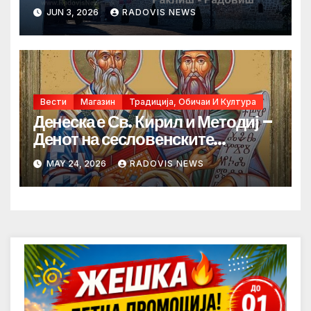
JUN 3, 2026
RADOVIS NEWS
Вести
Магазин
Традиција, Обичаи И Култура
Денеска е Св. Кирил и Методиј –
Денот на сесловенските
просветители
MAY 24, 2026
RADOVIS NEWS