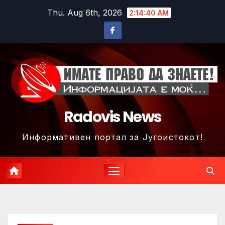
Skip
Thu. Aug 6th, 2026
2:14:43 AM
to
content
Radovis News
Информативен портал за Југоистокот!