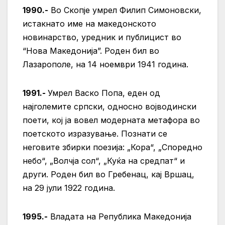
1990.-
Во Скопје умрел Филип Симоновски,
истакнато име на македонското
новинарство, уредник и публицист во
“Нова Македонија”. Роден бил во
Лазарополе, на 14 ноември 1941 година.
1991.-
Умрел Васко Попа, еден од
најголемите српски, односно војводински
поети, кој ја вовел модерната метафора во
поетското изразување. Познати се
неговите збирки поезија: „Кора“, „Споредно
небо“, „Волчја сол“, „Куќа на средпат“ и
други. Роден бил во Гребенац, кај Вршац,
на 29 јули 1922 година.
1995.-
Владата на Република Македонија