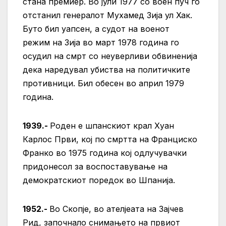
стана премиер. Во јули 1977 со воен пуч го
отстанил генералот Мухамед Зија ул Хак.
Буто бил уапсен, а судот на военот
режим на Зија во март 1978 година го
осудил на смрт со неуверливи обвиненија
дека наредувал убиства на политичките
противници. Бил обесен во април 1979
година.
1939.-
Роден е шпанскиот крал Хуан
Карлос Први, кој по смртта на Франциско
Франко во 1975 година кој одлучувачки
придонесол за воспоставување на
демократскиот поредок во Шпанија.
1952.-
Во Скопје, во ателјеата на Зајчев
Рид, започнало снимањето на првиот