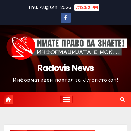
Skip
Thu. Aug 6th, 2026
7:18:54 PM
to
content
Radovis News
Информативен портал за Југоистокот!