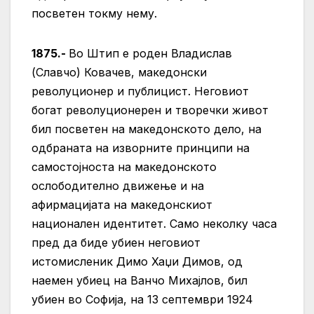
посветен токму нему.
1875.-
Во Штип е роден Владислав
(Славчо) Ковачев, македонски
револуционер и публицист. Неговиот
богат револуционерен и творечки живот
бил посветен на македонското дело, на
одбраната на изворните принципи на
самостојноста на македонското
ослободително движење и на
афирмацијата на македонскиот
национален идентитет. Само неколку часа
пред да биде убиен неговиот
истомисленик Димо Хаџи Димов, од
наемен убиец на Ванчо Михајлов, бил
убиен во Софија, на 13 септември 1924