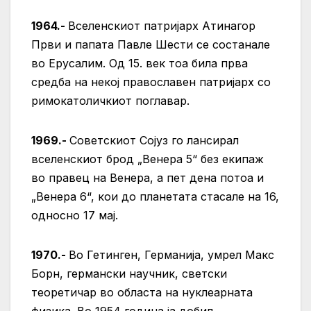
1964.-
Вселенскиот патријарх Атинагор
Први и папата Павле Шести се состанале
во Ерусалим. Од 15. век тоа била прва
средба на некој православен патријарх со
римокатоличкиот поглавар.
1969.-
Советскиот Сојуз го лансирал
вселенскиот брод „Венера 5“ без екипаж
во правец на Венера, а пет дена потоа и
„Венера 6“, кои до планетата стасале на 16,
односно 17 мај.
1970.-
Во Гетинген, Германија, умрел Макс
Борн, германски научник, светски
теоретичар во областа на нуклеарната