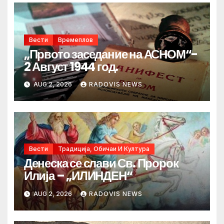
Вести
Времеплов
„Првото заседание на АСНОМ“-
2 Август 1944 год.
AUG 2, 2026
RADOVIS NEWS
Вести
Традиција, Обичаи И Култура
Денеска се слави Св. Пророк
Илија – „ИЛИНДЕН“
AUG 2, 2026
RADOVIS NEWS