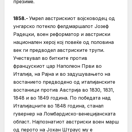
презиме.
1858.-
Умрел австрискиот војсководец од
унгарско потекло фелдмаршалот Јозеф
Радецки, воен реформатор и австриски
национален херој кој повеќе од половина
век ги предводел австриските трупи.
Учествувал во битките против
францускиот цар Наполеон Први во
Италија, на Рајна и во задушувањето на
востанието предводено од италијанските
востаници против Австрија во 1830, 1831,
1848 и во 1849 година. По победата над
Италијацните во 1848 година, станал
гувернер на Ломбардиско-венецијанската
област. Најпознатиот австриски воен марш
од перото на Јохан Штраус му е