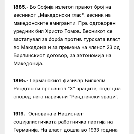
1885.-
Во Софија излегол првиот број на
весникот „Македонски глас“, весник на
македонските емигранти. Прв одговорен
уредник бил Христо Томов. Весникот се
застапувал за борба против турската власт
во Македоија и за примена на членот 23 од
Берлинскиот договор, за автономија на
Македонија.
1895.-
Германскиот физичар Вилхелм
Рендген ги пронашол “Х” зраците, подоцна
според него наречени “Рендгенски зраци”.
1919.-
Основана е Национал-
социјалистичката работничка партија на
Германија. На власт дошла во 1933 година