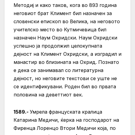
Методиј и како таков, кога во 893 година
неговиот брат Климент бил назначен за
словенски епископ во Велика, на неговото
учителско место во Кутмичевица бил
назначен Наум Охридски. Наум Охридски
успешно ја продолжил целокупната
дејност на Климент Охридски, а изградил и
манастир во близината на Охрид. Познато
е дека се занимавал со литературна
дејност, но неговите текстови се уште не
се идентификувани. Роден бил во првата
половина на деветтиот век.
1589.-
Умрела француската кралица
Катарина Медичи, ќерка на господарот на
Фиренца Лоренцо Втори Медичи која, по