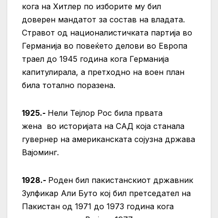
кога на Хитлер по изборите му бил
доверен мандатот за состав на владата.
Стравот од националистичката партија во
Германија во повеќето делови во Европа
траел до 1945 година кога Германија
капитулирала, а претходно на воен план
била тотално поразена.
1925.-
Нели Тејлор Рос била првата
жена во историјата на САД која станала
гувернер на американската сојузна држава
Вајоминг.
1928.-
Роден бил пакистанскиот државник
Зулфикар Али Буто кој бил претседател на
Пакистан од 1971 до 1973 година кога