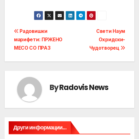
Post
Радовишки
Свети Наум
марифети: ПРЖЕНО
Охридски-
navigation
МЕСО СО ПРАЗ
Чудотворец
By
Radovis News
Други информации...