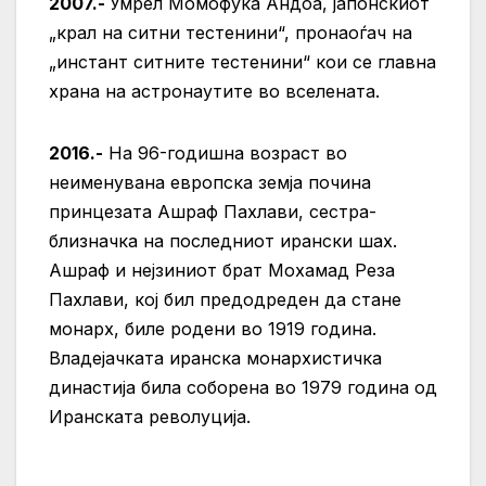
2007.-
Умрел Момофука Андоа, јапонскиот
„крал на ситни тестенини“, пронаоѓач на
„инстант ситните тестенини“ кои се главна
храна на астронаутите во вселената.
2016.-
На 96-годишна возраст во
неименувана европска земја почина
принцезата Ашраф Пахлави, сестра-
близначка на последниот ирански шах.
Ашраф и нејзиниот брат Мохамад Реза
Пахлави, кој бил предодреден да стане
монарх, биле родени во 1919 година.
Владејачката иранска монархистичка
династија била соборена во 1979 година од
Иранската револуција.