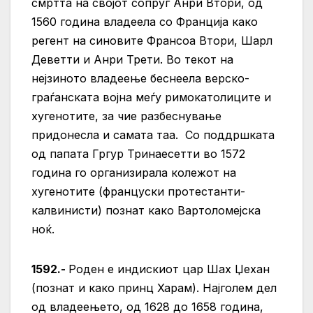
смртта на својот сопруг Анри Втори, од
1560 година владеела со Франција како
регент на синовите Франсоа Втори, Шарл
Деветти и Анри Трети. Во текот на
нејзиното владеење беснеела верско-
граѓанската војна меѓу римокатолиците и
хугенотите, за чие разбеснување
придонесла и самата таа. Со поддршката
од папата Гргур Тринаесетти во 1572
година го организирала колежот на
хугенотите (француски протестанти-
калвинисти) познат како Вартоломејска
ноќ.
1592.-
Роден е индискиот цар Шах Џехан
(познат и како принц Харам). Најголем дел
од владеењето, од 1628 до 1658 година,