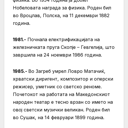
физика. Во 1954 година ја добил
Нобеловата награда за физика. Роден бил
во Вроцлав, Полска, на 11 декември 1882
година.
1981.-
Почнала електрификацијата на
железничката пруга Скопје – Гевгелија, што
завршила на 24 ноември 1986 година.
1985.-
Во Загреб умрел Ловро Матачиќ,
хрватски диригент, композитор и оперски
режисер, уметник со светско реноме.
Почетокот на работата на Македонскиот
народен театар е тесно врзан со името на
овој светски музички великан. Роден бил
во Сушак, на 14 февруари 1899 година.