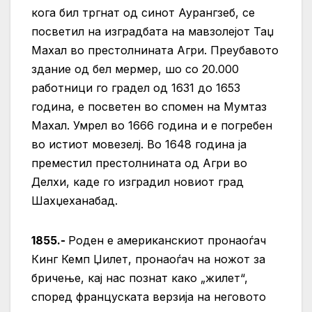
кога бил тргнат од синот Аурангзеб, се
посветил на изградбата на мавзолејот Таџ
Махал во престолнината Агри. Преубавото
здание од бел мермер, шо со 20.000
работници го градел од 1631 до 1653
година, е посветен во спомен на Мумтаз
Махал. Умрел во 1666 година и е погребен
во истиот мовезелј. Во 1648 година ја
преместил престолнината од Агри во
Делхи, каде го изградил новиот град
Шахџеханабад.
1855.-
Роден е американскиот пронаоѓач
Кинг Кемп Џилет, пронаоѓач на ножот за
бричење, кај нас познат како „жилет“,
според француската верзија на неговото