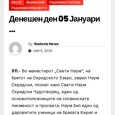
Вести
Времеплов
Радовишка Околија
Радовишки Марифети
Денешен ден 05 Јануари
…
By
Radovis News
JAN 5, 2025
911.-
Во манастирот „Свети Наум“, на
брегот на Охридското Езеро, умрел Наум
Охридски, познат како Свети Наум
Охридски Чудотворец, еден од
основоположниците на словенската
писменост и просвета. Наум бил еден од
даровитите ученици на браќата Кирил и