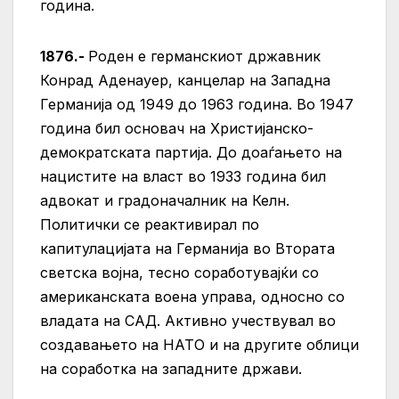
година.
1876.-
Роден е германскиот државник
Конрад Аденауер, канцелар на Западна
Германија од 1949 до 1963 година. Во 1947
година бил основач на Христијанско-
демократската партија. До доаѓањето на
нацистите на власт во 1933 година бил
адвокат и градоначалник на Келн.
Политички се реактивирал по
капитулацијата на Германија во Втората
светска војна, тесно соработувајќи со
американската воена управа, односно со
владата на САД. Активно учествувал во
создавањето на НАТО и на другите облици
на соработка на западните држави.