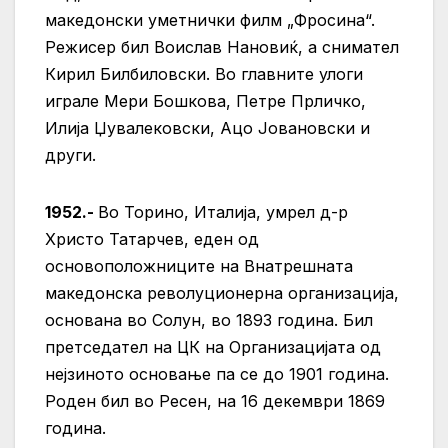
македонски уметнички филм „Фросина“.
Режисер бил Воислав Нановиќ, а снимател
Кирил Билбиловски. Во главните улоги
играле Мери Бошкова, Петре Прличко,
Илија Џувалековски, Ацо Јовановски и
други.
1952.-
Во Торино, Италија, умрел д-р
Христо Татарчев, еден од
основоположниците на Внатрешната
македонска револуционерна организација,
основана во Солун, во 1893 година. Бил
претседател на ЦК на Организацијата од
нејзиното основање па се до 1901 година.
Роден бил во Ресен, на 16 декември 1869
година.