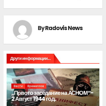
By
Radovis News
Други информации...
Вести
Времеплов
„Првото заседание на АСНОМ“-
2 Август 1944 год.