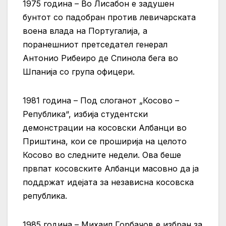
1975 година – Во Лисабон е задушен
бунтот со падобран против левичарската
воена влада на Португалија, а
поранешниот претседател генерал
Антонио Рибеиро де Спинола бега во
Шпанија со група офицери.
1981 година – Под слоганот „Косово –
Република“, избија студентски
демонстрации на косовски Албанци во
Приштина, кои се проширија на целото
Косово во следните недели. Ова беше
првпат косовските Албанци масовно да ја
поддржат идејата за независна косовска
република.
1985 година – Михаил Горбачов е избран за