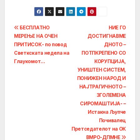
Post
БЕСПЛАТНО
НИЕ ГО
МЕРЕЊЕ НА ОЧЕН
ДОСТИГНАВМЕ
navigation
ПРИТИСОК- по повод
ДНОТО –
Светкската недела на
ПОТПКРЕПЕНО СО
Глаукомот…
КОРУПЦИЈА,
УНИШТЕН СИСТЕМ,
ПОНИЖЕН НАРОД И
НАЈТРАГИЧНОТО –
ЗГОЛЕМЕНА
СИРОМАШТИЈА- –
Истакна Љупче
Почивалец
Претседателот на ОК
ВМРО-ДПМНЕ