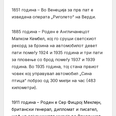
1851 година – Во Венеција за прв пат е
изведена операта „Риголето“ на Верди.
1885 година – Роден е Англичанецот
Малком Кембел, кој го сруши светскиот
рекорд за брзина на автомобилот девет
пати помеѓу 1924 и 1935 година и три пати
за пловење со брод помеѓу 1937 и 1939
година. Во 1935 година, тој стана првиот
човек кој управувал автомобил „Сина
птица“ побрзо од 300 милји на час (483
километри).
1911 година – Роден е Сер Фицрој Меклејн,
британски генерал, дипломат и писател,