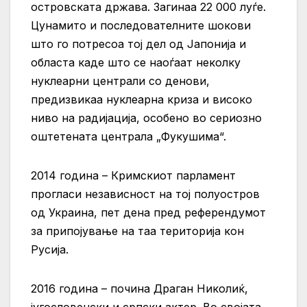
островската држава. Загинаа 22 000 луѓе.
Цунамито и последователните шокови
што го потресоа тој дел од Јапонија и
областа каде што се наоѓаат неколку
нуклеарни централи со денови,
предизвикаа нуклеарна криза и високо
ниво на радијација, особено во сериозно
оштетената централа „Фукушима“.
2014 година – Кримскиот парламент
прогласи независност на тој полуостров
од Украина, пет дена пред референдумот
за припојување на таа територија кон
Русија.
2016 година – почина Драган Николиќ,