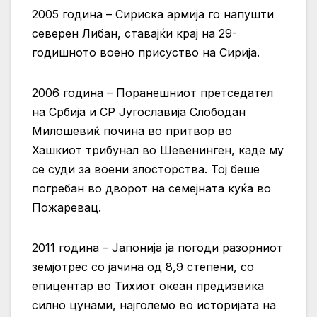
2005 година – Сириска армија го напушти
северен Либан, ставајќи крај на 29-
годишното воено присуство на Сирија.
2006 година – Поранешниот претседател
на Србија и СР Југославија Слободан
Милошевиќ почина во притвор во
Хашкиот трибунал во Шевенинген, каде му
се суди за воени злосторства. Тој беше
погребан во дворот на семејната куќа во
Пожаревац.
2011 година – Јапонија ја погоди разорниот
земјотрес со јачина од 8,9 степени, со
епицентар во Тихиот океан предизвика
силно цунами, најголемо во историјата на