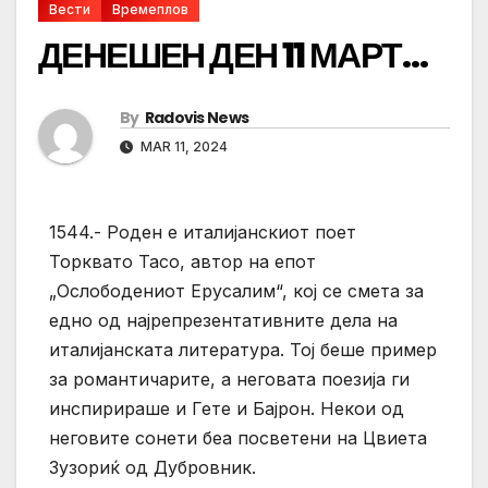
Вести
Времеплов
ДЕНЕШЕН ДЕН 11 МАРТ…
By
Radovis News
MAR 11, 2024
1544.- Роден е италијанскиот поет
Торквато Тасо, автор на епот
„Ослободениот Ерусалим“, кој се смета за
едно од најрепрезентативните дела на
италијанската литература. Тој беше пример
за романтичарите, а неговата поезија ги
инспирираше и Гете и Бајрон. Некои од
неговите сонети беа посветени на Цвиета
Зузориќ од Дубровник.