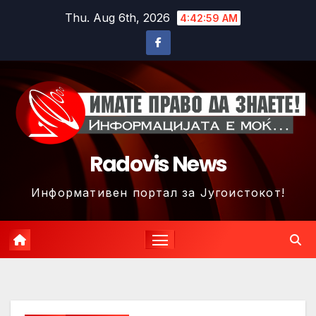
Skip
Thu. Aug 6th, 2026
4:43:01 AM
to
content
Radovis News
Информативен портал за Југоистокот!