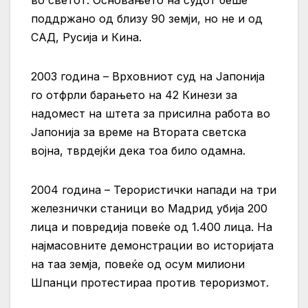
во светот. Основањето на судот беше
поддржано од близу 90 земји, но не и од
САД, Русија и Кина.
2003 година – Врховниот суд на Јапонија
го отфрли барањето на 42 Кинези за
надомест на штета за присилна работа во
Јапонија за време на Втората светска
војна, тврдејќи дека тоа било одамна.
2004 година – Терористички напади на три
железнички станици во Мадрид убија 200
лица и повредија повеќе од 1.400 лица. На
најмасовните демонстрации во историјата
на таа земја, повеќе од осум милиони
Шпанци протестираа против тероризмот.