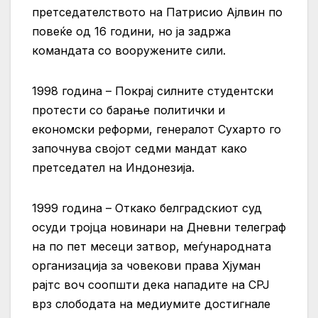
претседателството на Патрисио Ајлвин по
повеќе од 16 години, но ја задржа
командата со вооружените сили.
1998 година – Покрај силните студентски
протести со барање политички и
економски реформи, генералот Сухарто го
започнува својот седми мандат како
претседател на Индонезија.
1999 година – Откако белградскиот суд
осуди тројца новинари на Дневни телеграф
на по пет месеци затвор, меѓународната
организација за човекови права Хјуман
рајтс воч соопшти дека нападите на СРЈ
врз слободата на медиумите достигнале