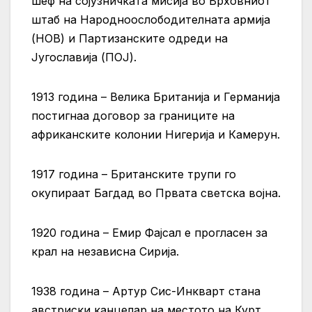
шеф на сојузничката мисија во Врховниот
штаб на Народноослободителната армија
(НОВ) и Партизанските одреди на
Југославија (ПОЈ).
1913 година – Велика Британија и Германија
постигнаа договор за границите на
африканските колонии Нигерија и Камерун.
1917 година – Британските трупи го
окупираат Багдад во Првата светска војна.
1920 година – Емир Фајсал е прогласен за
крал на независна Сирија.
1938 година – Артур Сис-Инкварт стана
австриски канцелар на местото на Курт