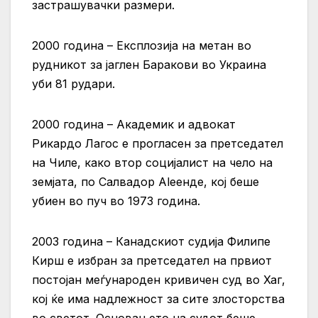
застрашувачки размери.
2000 година – Експлозија на метан во
рудникот за јаглен Баракови во Украина
уби 81 рудари.
2000 година – Академик и адвокат
Рикардо Лагос е прогласен за претседател
на Чиле, како втор социјалист на чело на
земјата, по Салвадор Аleенде, кој беше
убиен во пуч во 1973 година.
2003 година – Канадскиот судија Филипе
Кирш е избран за претседател на првиот
постојан меѓународен кривичен суд во Хаг,
кој ќе има надлежност за сите злосторства