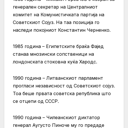
генерален секретар на Централниот
комитет на Комунистичката партија на
Советскиот Сојуз. На таа позиција го
наследи покојниот Константин Черненко.
1985 година – Египетските браќа Фајед
станаа мнозински сопственици на
лондонската стоковна куќа Хародс.
1990 година – Литванскиот парламент
прогласи независност од Советскиот сојуз.
Тоа беше првата советска република што
се отцепи од СССР.
1990 година – Чилеанскиот диктатор
генерал Аугусто Пиноче му го предаде