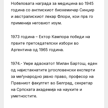
Нобеловата награда за медицина во 1945
година со англискиот биохемичар Синџир
и австралискиот лекар Флори, кои прв го
применија неговиот изум.
1973 година – Ектор Кампора победи на
првите претседателски избори во
Аргентина од 1965 година.
1974.- Умре адвокатот Милан Бартош, еден
од најистакнатите југословенски експерти
за меѓународно јавно право, професор на
Правниот факултет во Белград, секретар
на Српската академија на науките и
уметностите.