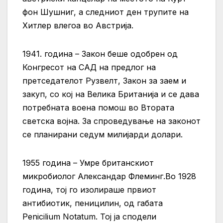
фон Шушниг, а следниот ден трупите на
Хитлер влегоа во Австрија.
1941. година – Закон беше одобрен од
Конгресот на САД на предлог на
претседателот Рузвелт, Закон за заем и
закуп, со кој на Велика Британија и се дава
потребната воена помош во Втората
светска војна. За спроведување на законот
се планирани седум милијарди долари.
1955 година – Умре британскиот
микробиолог Александар Флеминг.Во 1928
година, тој го изолираше првиот
антибиотик, пеницилин, од габата
Penicilium Notatum. Тој ја сподели