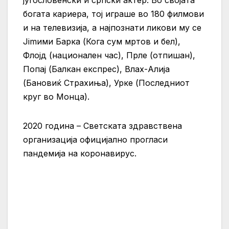
југословенски и српски актер. Во својата
богата кариера, тој играше во 180 филмови
и на телевизија, а најпознати ликови му се
Jimими Барка (Кога сум мртов и бел),
Флојд (национален час), Прле (отпишан),
Попај (Балкан експрес), Влах-Алија
(Бановиќ Страхиња), Урке (Последниот
круг во Монца).
2020 година – Светската здравствена
организација официјално прогласи
пандемија на коронавирус.