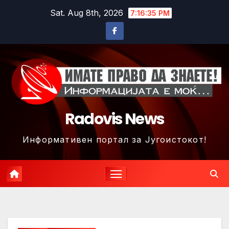
Skip
Sat. Aug 8th, 2026
7:16:37 PM
to
content
Radovis News
Информативен портал за Југоистокот!