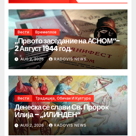
Вести
Времеплов
„Првото заседание на АСНОМ“-
2 Август 1944 год.
AUG 2, 2026
RADOVIS NEWS
Вести
Традиција, Обичаи И Култура
Денеска се слави Св. Пророк
Илија – „ИЛИНДЕН“
AUG 2, 2026
RADOVIS NEWS