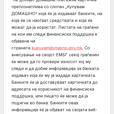
препознатлива со слоган „Купувам
ДОМАШНО“ која ќе ја издаваат банките, на
која ќе се наоѓаат средствата и која ќе
можат да ја користат. Листата на граѓани
на кои им следи финансиска поддршка e
објавена на
страната
kupuvamdomasno.gov.mk
. Со
внесување на својот ЕМБГ секој граѓанин
ќе може да го провери износот кој му
следи и да добие информација за банката
издавач која ќе му ја издаде картичката.
Банките ќе ја доставуваат картичката до
адресата на корисникот на финансиска
поддршка, или лицето ќе може да ја
подигне во банка. Банките оваа
информација ќе ја објават на својата веб-