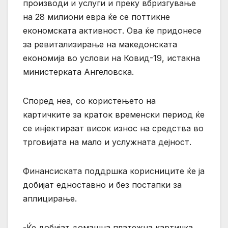
производи и услуги и преку вбризгување
на 28 милиони евра ќе се поттикне
економската активност. Ова ќе придонесе
за ревитализирање на македонската
економија во услови на Ковид-19, истакна
министерката Ангеловска.
Според неа, со користењето на
картичките за краток временски период ќе
се инјектираат висок износ на средства во
трговијата на мало и услужната дејност.
Финансиската поддршка корисниците ќе ја
добијат едноставно и без постапки за
аплицирање.
-Ќе добијат домашна платежна картичка