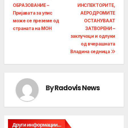
ОБРАЗОВАНИЕ –
ИНСПЕКТОРИТЕ,
navigation
Пријавата за упис
АЕРОДРОМИТЕ
може се преземе од
ОСТАНУВААТ
страната на МОН
ЗАТВОРЕНИ –
заклучоци и одлуки
од вчерашната
Владина седница
By
Radovis News
Други информации...