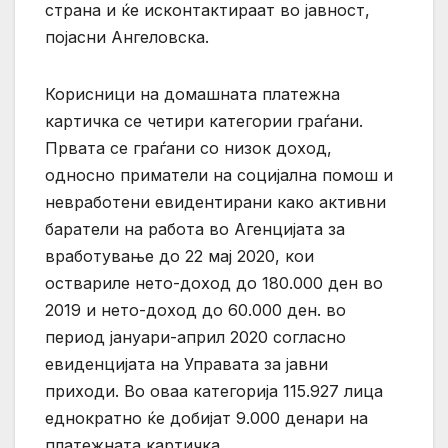
страна и ќе исконтактираат во јавност,
појасни Ангеловска.
Корисници на домашната платежна
картичка се четири категории граѓани.
Првата се граѓани со низок доход,
односно приматели на социјална помош и
невработени евидентирани како активни
баратели на работа во Агенцијата за
вработување до 22 мај 2020, кои
оствариле нето-доход до 180.000 ден во
2019 и нето-доход до 60.000 ден. во
период јануари-април 2020 согласно
евиденцијата на Управата за јавни
приходи. Во оваа категорија 115.927 лица
еднократно ќе добијат 9.000 денари на
платежната картичка