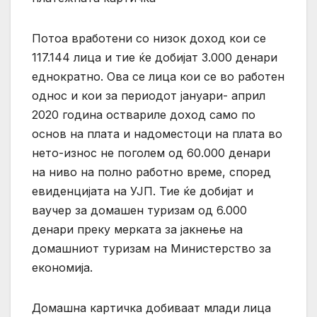
Потоа вработени со низок доход кои се
117.144 лица и тие ќе добијат 3.000 денари
еднократно. Ова се лица кои се во работен
однос и кои за периодот јануари- април
2020 година оствариле доход само по
основ на плата и надоместоци на плата во
нето-износ не поголем од 60.000 денари
на ниво на полно работно време, според
евиденцијата на УЈП. Тие ќе добијат и
ваучер за домашен туризам од 6.000
денари преку мерката за јакнење на
домашниот туризам на Министерство за
економија.
Домашна картичка добиваат млади лица