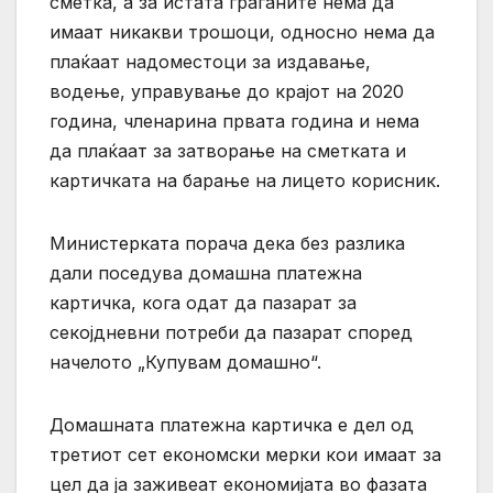
сметка, а за истата граѓаните нема да
имаат никакви трошоци, односно нема да
плаќаат надоместоци за издавање,
водење, управување до крајот на 2020
година, членарина првата година и нема
да плаќаат за затворање на сметката и
картичката на барање на лицето корисник.
Министерката порача дека без разлика
дали поседува домашна платежна
картичка, кога одат да пазарат за
секојдневни потреби да пазарат според
начелото „Купувам домашно“.
Домашната платежна картичка е дел од
третиот сет економски мерки кои имаат за
цел да ја заживеат економијата во фазата