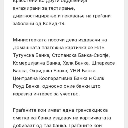
вработени во други одделенија
ангажирани за тестирање,
дијагностицирање и лекување на граѓани
заболени од Ковид-19.
Министерката посочи дека издавачи на
Домашната платежна картичка се НЛБ
Тутунска Банка, Стопанска Банка-Скопје,
Комерцијална Банка, Халк Банка, Шпаркасе
Банка, Охридска Банка, УНИ Банка,
Централна Кооперативна Банка и Силк
Роуд Банка, односно оние банки што
изразија интерес за учество.
Граѓаните кои имаат една трансакциска
сметка кај банка издавач на картичката ја
добиваат од таа банка. Граѓаните кои