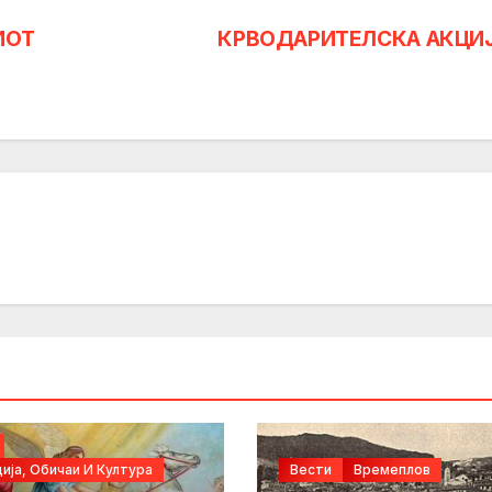
ИОТ
КРВОДАРИТЕЛСКА АКЦИ
ија, Обичаи И Култура
Вести
Времеплов