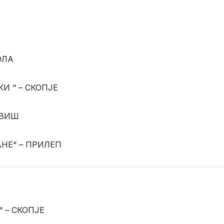
ОЛА
И “ – СКОПЈЕ
ОВИШ
АНЕ“ – ПРИЛЕП
 – СКОПЈЕ