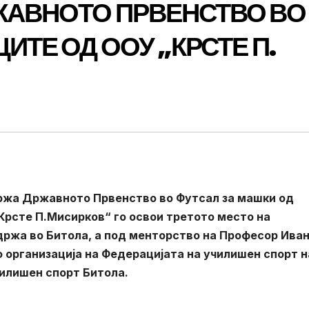
ЖАВНОТО ПРВЕНСТВО ВО
ИТЕ ОД ООУ „КРСТЕ П.
одржа Државното Првенство во Футсал за машки од
Крсте П.Мисирков“ го освои третото место на
држа во Битола, а под менторство на Професор Ива
 организација на Федерацијата на училишен спорт н
чилишен спорт Битола.