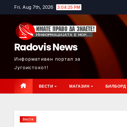
Skip
Fri. Aug 7th, 2026
3:04:26 PM
to
content
Radovis News
Информативен портал за
Југоистокот!
ВЕСТИ
МАГАЗИН
БИЛБОРД
Вести