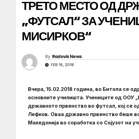
ТРЕТО МЕСТО ОД ДР
„ФУТСАЛ“ ЗА УЧЕНИЦ
МИСИРКОВ“
By
Radovis News
FEB 16, 2018
Вчера, 15.02.2018 година, во Битола се 
основните училишта. Учениците од ООУ „
државното првенство во футсал, кој се о
Лефков. Оваа државно првенство беше во
Македонија во соработка со Сојузот на у