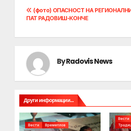
Post
(фото) ОПАСНОСТ НА РЕГИОНАЛН
ПАТ РАДОВИШ-КОНЧЕ
navigation
By
Radovis News
Други информации...
Вести
Вести
Времеплов
Традиц