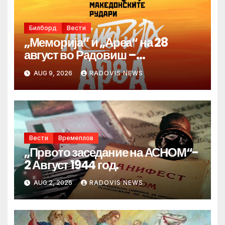
Билборд
Вести
„Меморија“ и „Ареа“ на 28
август во Радовиш –
продолжува традицијата за
AUG 9, 2026
RADOVIS NEWS
Денот на македонските рудари
Вести
Времеплов
„Првото заседание на АСНОМ“-
2 Август 1944 год.
AUG 2, 2026
RADOVIS NEWS