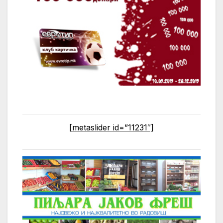
[metaslider id=”11231″]