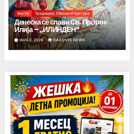
Вести
Традиција, Обичаи И Култура
Денеска се слави Св. Пророк
Илија – „ИЛИНДЕН“
AUG 2, 2026
RADOVIS NEWS