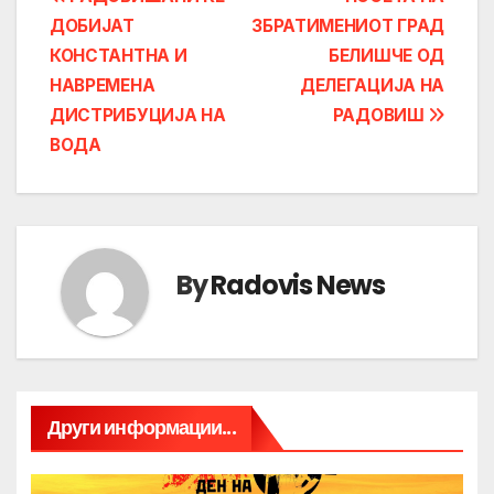
Post
ДОБИЈАТ
ЗБРАТИМЕНИОТ ГРАД
navigation
КОНСТАНТНА И
БЕЛИШЧЕ ОД
НАВРЕМЕНА
ДЕЛЕГАЦИЈА НА
ДИСТРИБУЦИЈА НА
РАДОВИШ
ВОДА
By
Radovis News
Други информации...