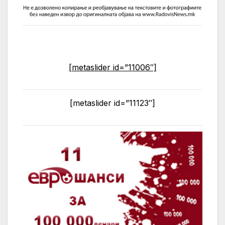
[metaslider id=”11006″]
[metaslider id=”11123″]