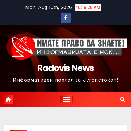
Skip
Mon. Aug 10th, 2026
10:15:28 AM
to
content
Radovis News
Информативен портал за Југоистокот!