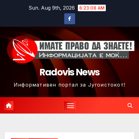
Skip
Sun. Aug 9th, 2026
8:23:11 AM
to
content
Radovis News
Информативен портал за Југоистокот!