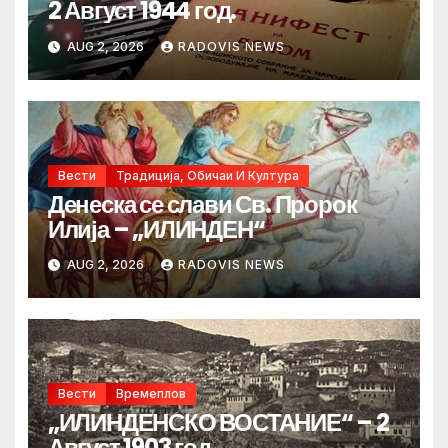
2 Август 1944 год.
AUG 2, 2026
RADOVIS NEWS
Вести
Традиција, Обичаи И Култура
Денеска се слави Св. Пророк
Илија – „ИЛИНДЕН“
AUG 2, 2026
RADOVIS NEWS
Вести
Времеплов
„ИЛИНДЕНСКО ВОСТАНИЕ“ – 2
Август 1903 год.