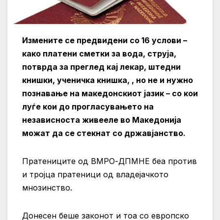
Измените се предвидени со 16 услови –
како платени сметки за вода, струја,
потврда за преглед кај лекар, штедни
книшки, ученичка книшка, , но не и нужно
познавање на македонскиот јазик – со кои
луѓе кои до прогласувањето на
независноста живееле во Македонија
можат да се стекнат со државјанство.
Пратениците од ВМРО-ДПМНЕ беа против
и тројца пратеници од владејачкото
мнозинство.
Донесен беше законот и тоа со европско