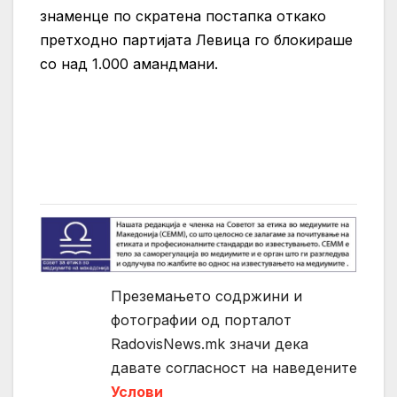
знаменце по скратена постапка откако
претходно партијата Левица го блокираше
со над 1.000 амандмани.
Преземањето содржини и
фотографии од порталот
RadovisNews.mk значи дека
давате согласност на нaведените
Услови