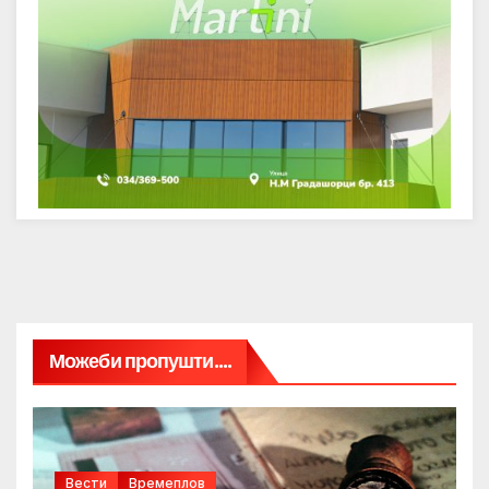
Можеби пропушти....
Вести
Времеплов