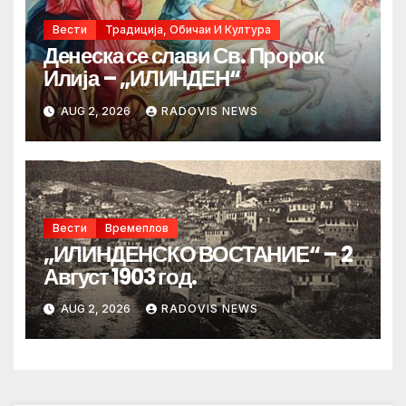
Вести
Традиција, Обичаи И Култура
Денеска се слави Св. Пророк
Илија – „ИЛИНДЕН“
AUG 2, 2026
RADOVIS NEWS
Вести
Времеплов
„ИЛИНДЕНСКО ВОСТАНИЕ“ – 2
Август 1903 год.
AUG 2, 2026
RADOVIS NEWS