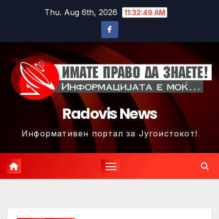
Skip
Thu. Aug 6th, 2026
11:32:52 AM
to
content
Radovis News
Информативен портал за Југоистокот!