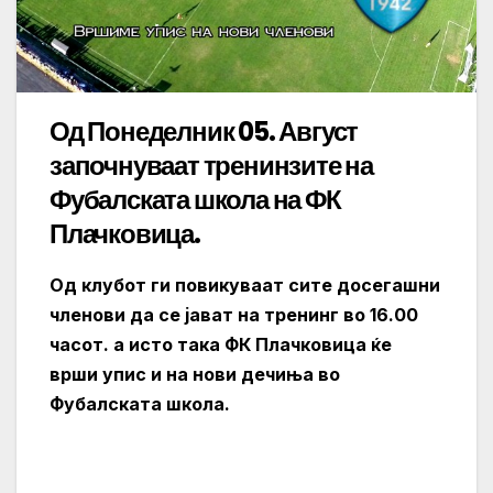
Од Понеделник 05. Август
започнуваат тренинзите на
Фубалската школа на ФК
Плачковица.
Од клубот ги повикуваат сите досегашни
членови да се јават на тренинг во 16.00
часот. а исто така ФК Плачковица ќе
врши упис и на нови дечиња во
Фубалската школа.