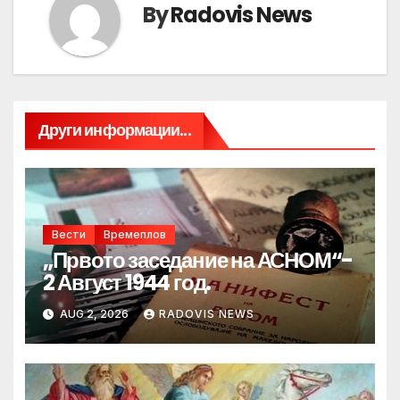
By
Radovis News
Други информации...
Вести
Времеплов
„Првото заседание на АСНОМ“-
2 Август 1944 год.
AUG 2, 2026
RADOVIS NEWS