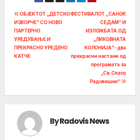
Post
ОБЈЕКТОТ „ДЕТСКО
ФЕСТИВАЛОТ „САНОЌ
ИЗВОРЧЕ“ СО НОВО
СЕДАМ“ И
navigation
ПАРТЕРНО
ИЗЛОЖБАТА ОД
УРЕДУВАЊЕ И
„ЛИКОВНАТА
ПРЕКРАСНО УРЕДЕНО
КОЛОНИЈА“- два
КАТЧЕ
прекрасни настани од
програмата за
„Св.Спасо
Радовишки“
By
Radovis News