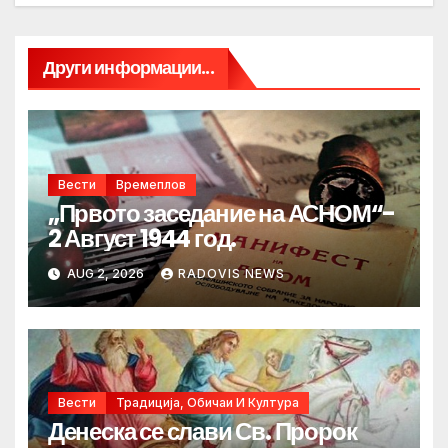
Други информации...
Вести
Времеплов
„Првото заседание на АСНОМ“-
2 Август 1944 год.
AUG 2, 2026
RADOVIS NEWS
Вести
Традиција, Обичаи И Култура
Денеска се слави Св. Пророк