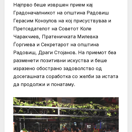
Најпрво беше извршен прием кај
Градоначалникот на општина Радовиш
Герасим Конзулов на кој присуствуваа и
Претседателот на Советот Коле
Чаракчиев, Пратеничката Милевка
Ѓоргиева и Секретарот на општина
Радовиш, Драги Стојанов. На приемот беа
разменети позитивни искуства и беше
изразено обострано задоволство од
досегашната соработка со желби за истата
да продолжи и понатаму.