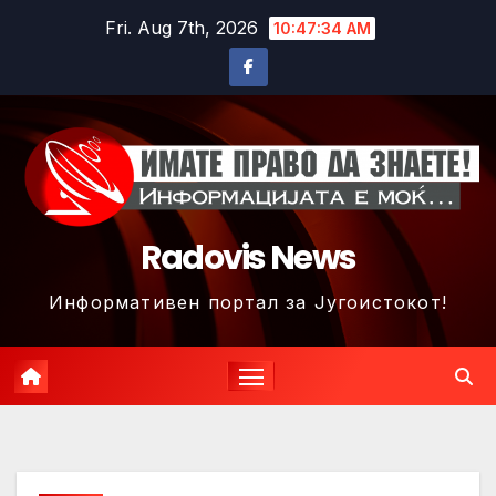
Skip
Fri. Aug 7th, 2026
10:47:37 AM
to
content
Radovis News
Информативен портал за Југоистокот!