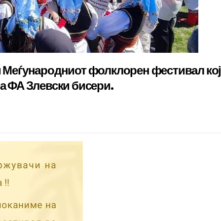
жи Меѓународниот фолклорен фестивал ко
ра ФА Злевски бисери.