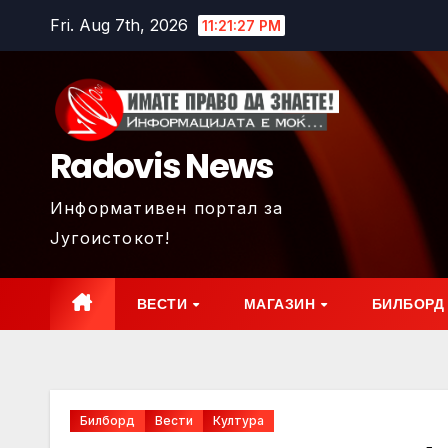
Skip
Fri. Aug 7th, 2026
11:21:29 PM
to
content
Radovis News
Информативен портал за
Југоистокот!
ВЕСТИ
МАГАЗИН
БИЛБОРД
Билборд
Вести
Култура