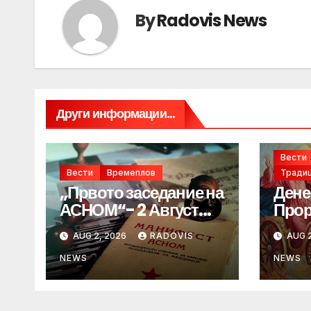
By
Radovis News
Други информации...
Вести
Вести
Времеплов
Традиц
„Првото заседание на
Дене
АСНОМ“- 2 Август
Прор
1944 год.
„ИЛ
AUG 2, 2026
RADOVIS
AUG 2
NEWS
NEWS