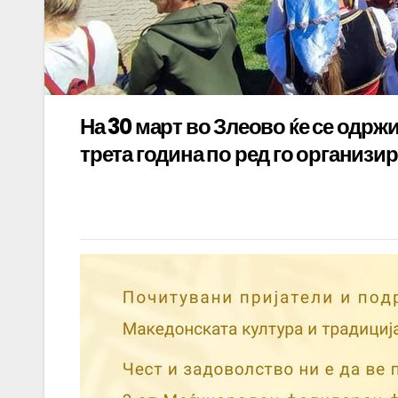
На 30 март во Злеово ќе се одр
трета година по ред го организи