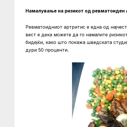
Намалување на ризикот од ревматоиден 
Ревматоидниот артритис е една од најчест
вест е дека можете да го намалите ризико
бидејќи, како што покажа шведската студи
дури 50 проценти.