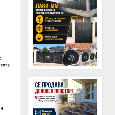
о
итате
 е