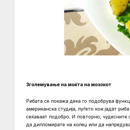
Зголемување на моќта на мозокот
Рибата се покажа дека го подобрува функ
американска студија, луѓето кои јадат риб
сеќаваат подобро. И повторно, чудесните 
да дипломирате на колеџ или да напредува