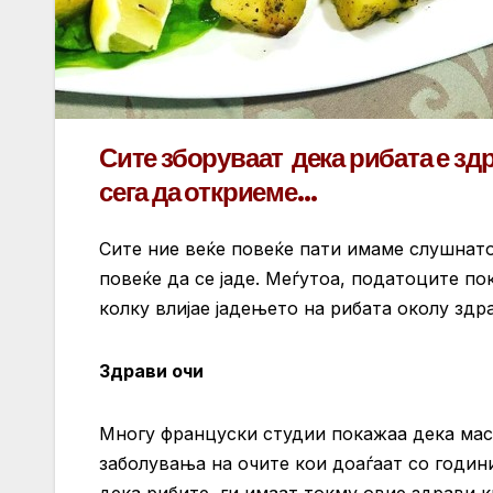
Сите зборуваат дека рибата е здр
сега да откриеме…
Сите ние веќе повеќе пати имаме слушнато
повеќе да се јаде. Меѓутоа, податоците по
колку влијае јадењето на рибата околу здр
Здрави очи
Многу француски студии покажаа дека масн
заболувања на очите кои доаѓаат со годин
дека рибите ги имаат токму овие здрави ки