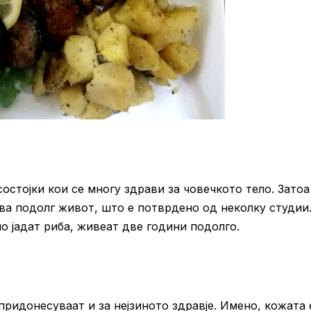
состојки кои се многу здрави за човечкото тело. Затоа
ва подолг живот, што е потврдено од неколку студии
о јадат риба, живеат две години подолго.
ридонесуваат и за нејзиното здравје. Имено, кожата 