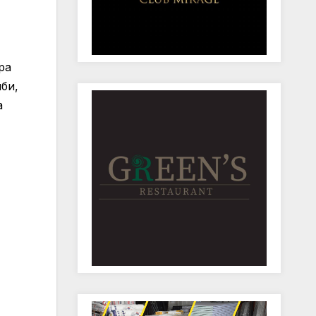
ра
би,
а