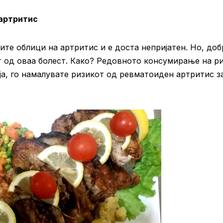
артритис
ите облици на артритис и е доста непријатен. Но, доб
т од оваа болест. Како? Редовното консумирање на ри
ја, го намалувате ризикот од ревматоиден артритис з