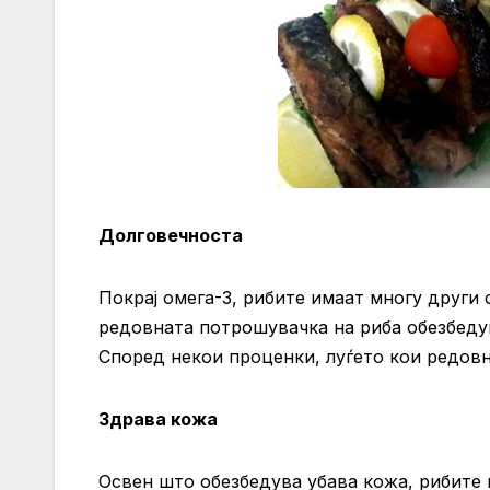
Долговечноста
Покрај омега-3, рибите имаат многу други 
редовната потрошувачка на риба обезбеду
Според некои проценки, луѓето кои редовн
Здрава кожа
Освен што обезбедува убава кожа, рибите п