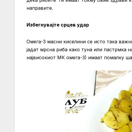
направите.
Избегнувајте срцев удар
Омега-3 масни киселини се исто така важ
јадат мрсна риба како туна или пастрмка 
највисокиот МК омега-3) имаат помалку ша