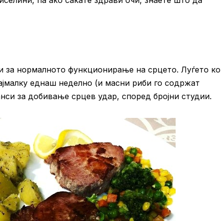
ни за нормалното функционирање на срцето. Луѓето к
најмалку еднаш неделно (и масни риби го содржат
нси за добивање срцев удар, според бројни студии.