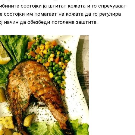
бините состојки ја штитат кожата и го спречуваат
 состојки им помагаат на кожата да го регулира
ј начин да обезбеди поголема заштита.