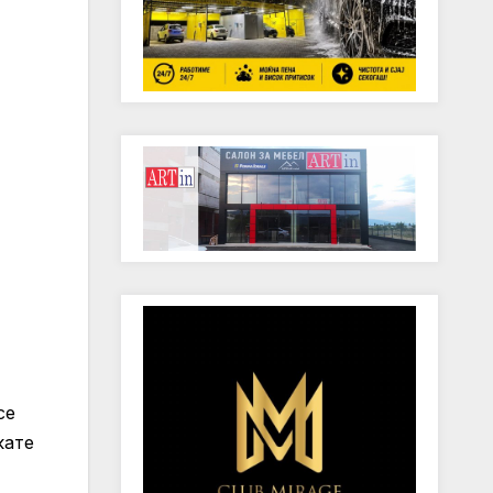
се
кате