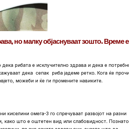
ава, но малку објаснуваат зошто. Време е
 дека рибата е исклучително здрава и дека е потребн
кажуваат дека сепак риба јадеме ретко. Кога ќе проч
авјето, можеби и ќе ги промените навиките.
и киселини омега-3 го спречуваат развојот на разни
и, како што е оштетен вид или слабовидност. Познато
селини, па ако сакате здрави очи, знаете што да