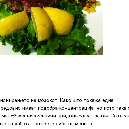
ционирањето на мозокот. Како што покажа една
а редовно имаат подобра концентрација, но исто така 
омега-3 масни киселини придонесуваат за ова. Ако са
те на работа – ставете риба на менито.