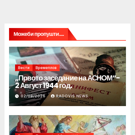
Можеби пропушти....
Вести
Времеплов
„Првото заседание на АСНОМ“-
2 Август 1944 год.
02/08/2026
RADOVIS NEWS