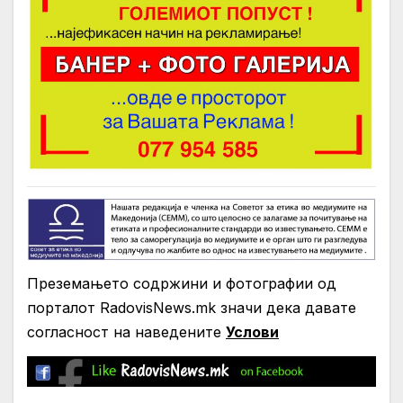
Преземањето содржини и фотографии од
порталот RadovisNews.mk значи дека давате
согласност на нaведените
Услови