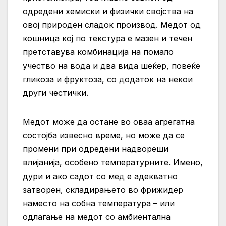
одредени хемиски и физички својства на
овој природен сладок производ. Медот од
кошница кој по текстура е мазен и течен
претставува комбинација на помало
учество на вода и два вида шеќер, повеќе
гликоза и фруктоза, со додаток на некои
други честички.
Медот може да остане во оваа агрегатна
состојба извесно време, но може да се
промени при одредени надвореши
влијанија, особено температурните. Имено,
дури и ако садот со мед е адекватно
затворен, складирањето во фрижидер
наместо на собна температура – или
одлагање на медот со амбиентална