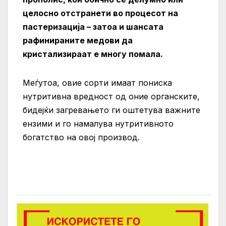
целосно отстранети во процесот на
пастеризација – затоа и шансата
рафинираните медови да
кристализираат е многу помала.
Меѓутоа, овие сорти имаат пониска
нутритивна вредност од оние органските,
бидејќи загревањето ги оштетува важните
ензими и го намалува нутритивното
богатство на овој производ.