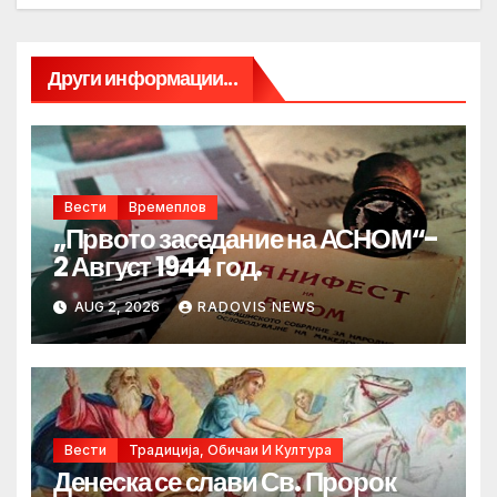
Други информации...
Вести
Времеплов
„Првото заседание на АСНОМ“-
2 Август 1944 год.
AUG 2, 2026
RADOVIS NEWS
Вести
Традиција, Обичаи И Култура
Денеска се слави Св. Пророк