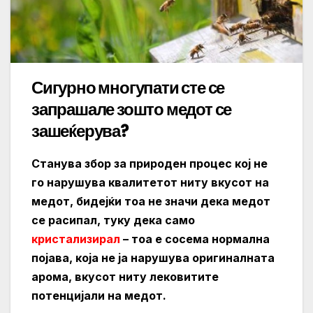
Сигурно многупати сте се
запрашале зошто медот се
зашеќерува?
Станува збор за природен процес кој не
го нарушува квалитетот ниту вкусот на
медот, бидејќи тоа не значи дека медот
се расипал, туку дека само
кристализирал
– тоа е сосема нормална
појава, која не ја нарушува оригиналната
арома, вкусот ниту лековитите
потенцијали на медот.