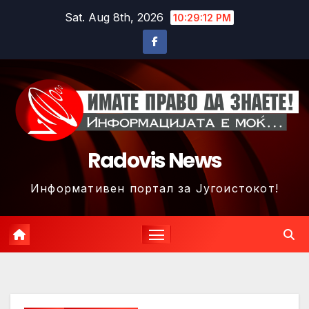
Skip
Sat. Aug 8th, 2026
10:29:15 PM
to
content
Radovis News
Информативен портал за Југоистокот!