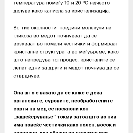
температура помеѓу 10 и 20 ºC најчесто
делува како каписла за кристализација.
Во тие околности, поедини молекули на
гликоза во медот почнуваат да се
врзуваат во помали честички и формираат
кристална структура, а во меѓувреме, како
што напредува тој процес, кристалите се
лепат едни за други и медот почнува да се
стврднува.
Она што е важно да се каже е дека
органските, суровите, необработените
сорти на мед се посклони кон
„зашеќерување“ токму затоа што во нив
има повеќе честички како полен, восок и
прополис, кои обично се делумно или