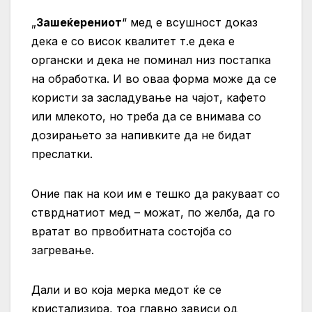
„
Зашеќерениот
“ мед е всушност доказ
дека е со висок квалитет т.е дека е
органски и дека не поминал низ постапка
на обработка. И во оваа форма може да се
користи за засладување на чајот, кафето
или млекото, но треба да се внимава со
дозирањето за напивките да не бидат
преслатки.
Оние пак на кои им е тешко да ракуваат со
стврднатиот мед – можат, по желба, да го
вратат во првобитната состојба со
загревање.
Дали и во која мерка медот ќе се
кристализира, тоа главно зависи од