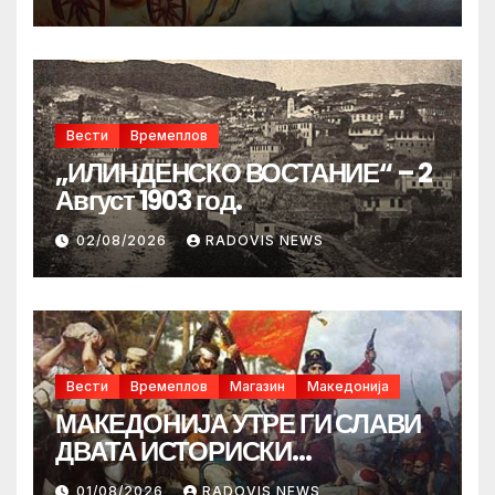
Вести
Времеплов
„ИЛИНДЕНСКО ВОСТАНИЕ“ – 2
Август 1903 год.
02/08/2026
RADOVIS NEWS
Вести
Времеплов
Магазин
Македонија
МАКЕДОНИЈА УТРЕ ГИ СЛАВИ
ДВАТА ИСТОРИСКИ
ИЛИНДЕНА!
01/08/2026
RADOVIS NEWS