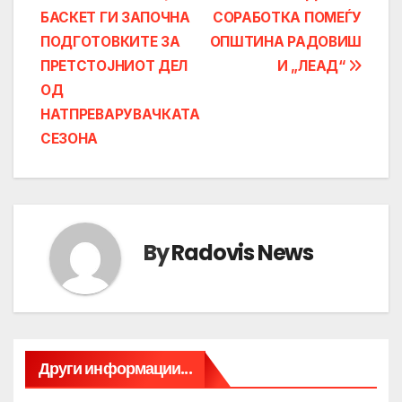
БАСКЕТ ГИ ЗАПОЧНА
СОРАБОТКА ПОМЕЃУ
navigation
ПОДГОТОВКИТЕ ЗА
ОПШТИНА РАДОВИШ
ПРЕТСТОЈНИОТ ДЕЛ
И „ЛЕАД“
ОД
НАТПРЕВАРУВАЧКАТА
СЕЗОНА
By
Radovis News
Други информации...