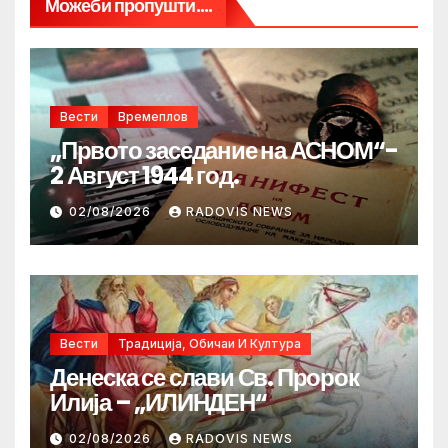
Можеби пропушти....
Вести
Времеплов
„Првото заседание на АСНОМ“-
2 Август 1944 год.
02/08/2026
RADOVIS NEWS
Вести
Традиција, Обичаи И Култура
Денеска се слави Св. Пророк
Илија – „ИЛИНДЕН“
02/08/2026
RADOVIS NEWS