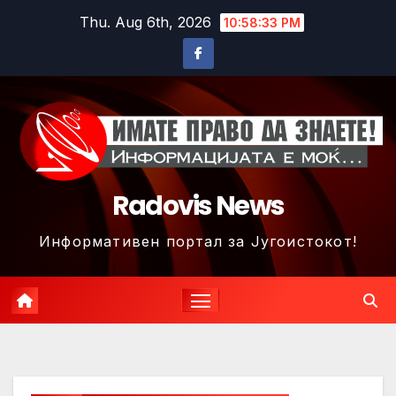
Skip
Thu. Aug 6th, 2026
10:58:36 PM
to
content
Radovis News
Информативен портал за Југоистокот!