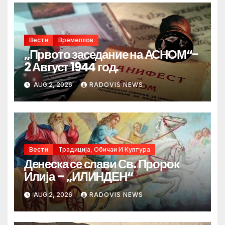
Вести
Времеплов
„Првото заседание на АСНОМ“-
2 Август 1944 год.
AUG 2, 2026
RADOVIS NEWS
Вести
Традиција, Обичаи И Култура
Денеска се слави Св. Пророк
Илија – „ИЛИНДЕН“
AUG 2, 2026
RADOVIS NEWS