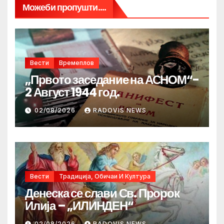
Можеби пропушти....
Вести
Времеплов
„Првото заседание на АСНОМ“-
2 Август 1944 год.
02/08/2026
RADOVIS NEWS
Вести
Традиција, Обичаи И Култура
Денеска се слави Св. Пророк
Илија – „ИЛИНДЕН“
02/08/2026
RADOVIS NEWS