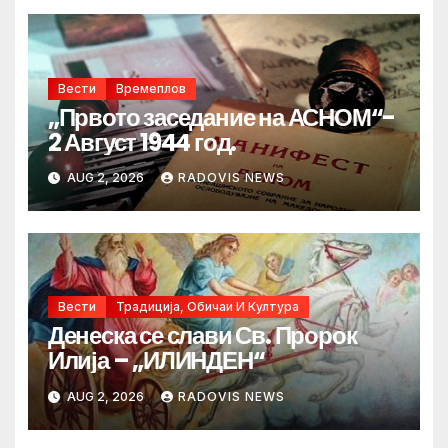
Вести
Времеплов
„Првото заседание на АСНОМ“-
2 Август 1944 год.
AUG 2, 2026
RADOVIS NEWS
Вести
Традиција, Обичаи И Култура
Денеска се слави Св. Пророк
Илија – „ИЛИНДЕН“
AUG 2, 2026
RADOVIS NEWS