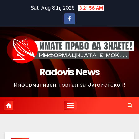
Skip
Sat. Aug 8th, 2026
3:21:59 AM
to
content
Radovis News
Информативен портал за Југоистокот!