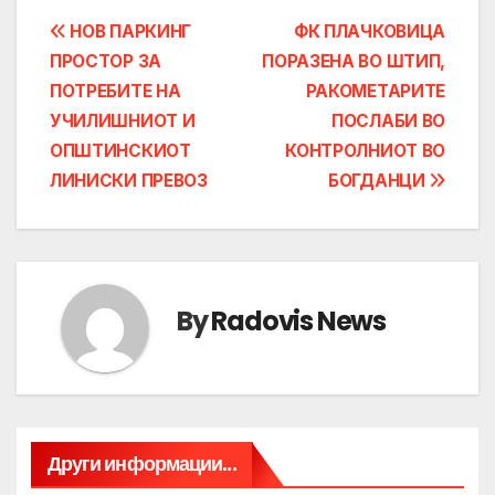
Post
НОВ ПАРКИНГ
ФК ПЛАЧКОВИЦА
ПРОСТОР ЗА
ПОРАЗЕНА ВО ШТИП,
navigation
ПОТРЕБИТЕ НА
РАКОМЕТАРИТЕ
УЧИЛИШНИОТ И
ПОСЛАБИ ВО
ОПШТИНСКИОТ
КОНТРОЛНИОТ ВО
ЛИНИСКИ ПРЕВОЗ
БОГДАНЦИ
By
Radovis News
Други информации...