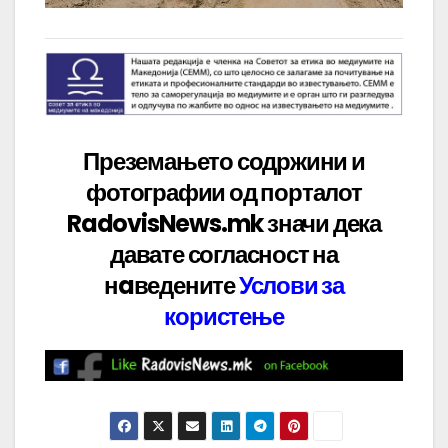
Преземањето содржини и
фотографии од порталот
RadovisNews.mk значи дека
давате
согласност на
нaведените
Услови за
користење