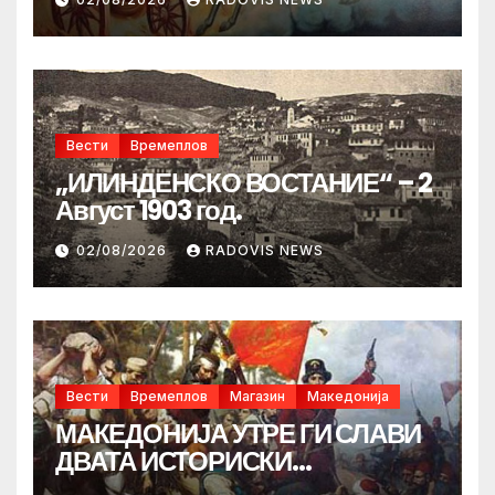
Вести
Времеплов
„ИЛИНДЕНСКО ВОСТАНИЕ“ – 2
Август 1903 год.
02/08/2026
RADOVIS NEWS
Вести
Времеплов
Магазин
Македонија
МАКЕДОНИЈА УТРЕ ГИ СЛАВИ
ДВАТА ИСТОРИСКИ
ИЛИНДЕНА!