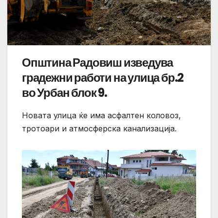
Општина Радовиш изведува
градежни работи на улица бр.2
во Урбан блок 9.
Новата улица ќе има асфалтен коловоз,
тротоари и атмосферска канализација.