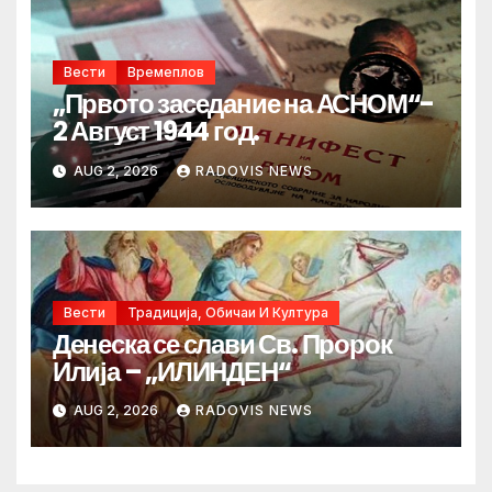
Вести
Времеплов
„Првото заседание на АСНОМ“-
2 Август 1944 год.
AUG 2, 2026
RADOVIS NEWS
Вести
Традиција, Обичаи И Култура
Денеска се слави Св. Пророк
Илија – „ИЛИНДЕН“
AUG 2, 2026
RADOVIS NEWS