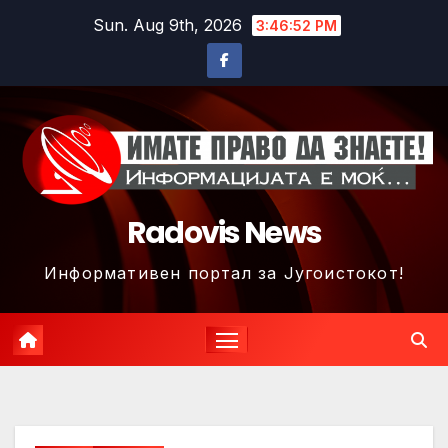
Skip
Sun. Aug 9th, 2026
3:46:55 PM
to
content
Radovis News
Информативен портал за Југоистокот!