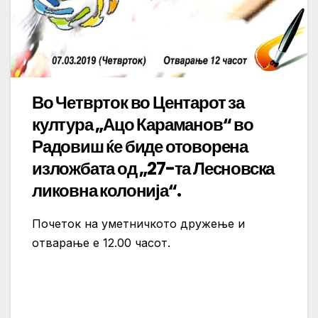
Во Четврток во Центарот за
култура „Ацо Караманов“ во
Радовиш ќе биде отоворена
изложбата од „27-та Лесновска
ликовна колонија“.
Почеток на уметничкото дружење и
отварање е 12.00 часот.