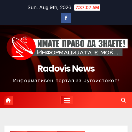
Skip
Sun. Aug 9th, 2026
7:37:10 AM
to
content
Radovis News
Информативен портал за Југоистокот!