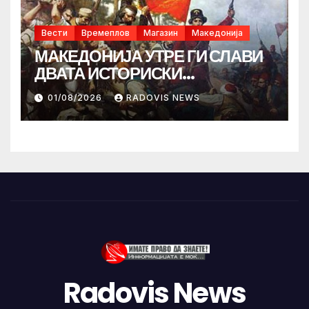
Вести
Времеплов
Магазин
Македонија
МАКЕДОНИЈА УТРЕ ГИ СЛАВИ
ДВАТА ИСТОРИСКИ
ИЛИНДЕНА!
01/08/2026
RADOVIS NEWS
Radovis News