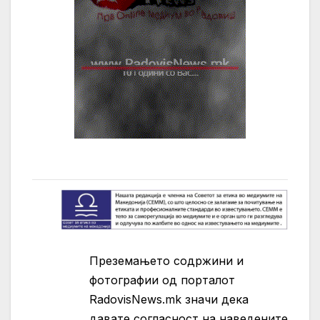
Преземањето содржини и
фотографии од порталот
RadovisNews.mk значи дека
давате согласност на нaведените