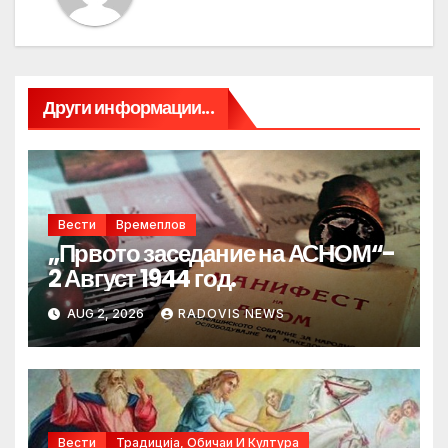
Други информации...
Вести
Времеплов
„Првото заседание на АСНОМ“-
2 Август 1944 год.
AUG 2, 2026
RADOVIS NEWS
Вести
Традиција, Обичаи И Култура