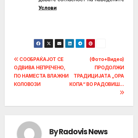
Услови
Post
СООБРАЌАЈОТ СЕ
(Фото+Видео)
ОДВИВА НЕПРЕЧЕНО,
ПРОДОЛЖИ
navigation
ПО НАМЕСТА ВЛАЖНИ
ТРАДИЦИЈАТА „ОРА
КОЛОВОЗИ
КОПА“ ВО РАДОВИШ…
By
Radovis News