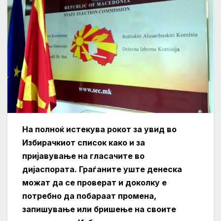
На полноќ истекува рокот за увид во
Избирачкиот список како и за
пријавување на гласачите во
дијаспората. Граѓаните уште денеска
можат да се проверат и доколку е
потребно да побараат промена,
запишување или бришење на своите