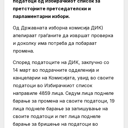
податоци од Избирачкиот список за
претстојните претседателски и
парламентарни избори.
Од Државната изборна комисија ДИК)
апелираат граѓаните да извршат проверка
и доколку има потреба да побараат
промена.
Според податоците на ДИК, заклучно со
14 март во подрачните одделенија и
канцеларии на Комисијата, увид во своите
податоци во Избирачкиот список
направиле 4859 лица. Седум лица поднеле
барање за промена на своите податоци, 19
лица поднеле барање за запишување на
своите податоци и пет лица поднеле
барање за бришење на податоци во