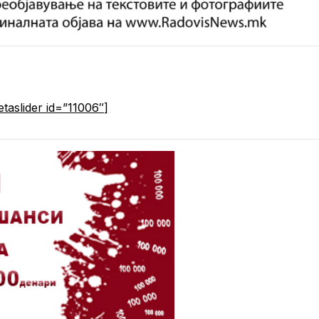
etaslider id=”11006″]