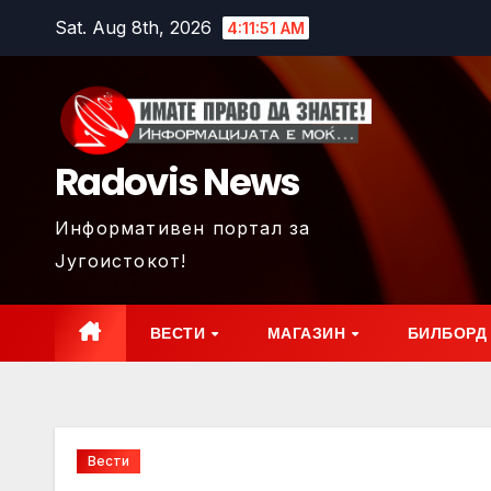
Skip
Sat. Aug 8th, 2026
4:11:53 AM
to
content
Radovis News
Информативен портал за
Југоистокот!
ВЕСТИ
МАГАЗИН
БИЛБОРД
Вести