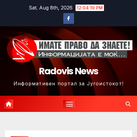
Skip
Sat. Aug 8th, 2026
12:04:22 PM
to
content
Radovis News
Информативен портал за Југоистокот!