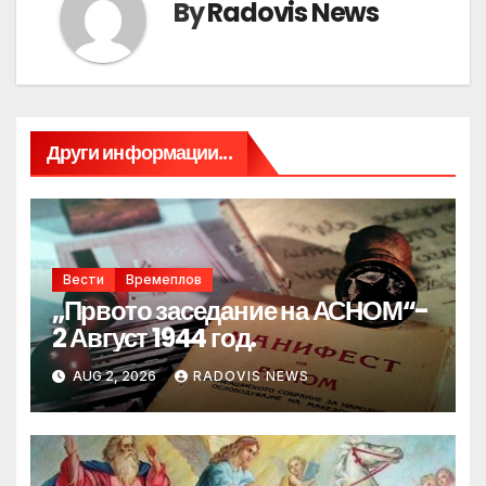
By
Radovis News
Други информации...
Вести
Времеплов
„Првото заседание на АСНОМ“-
2 Август 1944 год.
AUG 2, 2026
RADOVIS NEWS