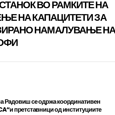
ТАНОК ВО РАМКИТЕ НА
ЕЊЕ НА КАПАЦИТЕТИ ЗА
ЗИРАНО НАМАЛУВАЊЕ Н
РОФИ
на Радовиш се одржа координативен
ICA“и претставници од институциите