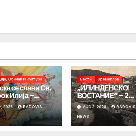
ија, Обичаи И Култура
Вести
Времеплов
ска се слави Св.
„ИЛИНДЕНСКО
ок Илија –
ВОСТАНИЕ“ – 2
ИНДЕН“
Август 1903 год.
, 2026
RADOVIS
AUG 2, 2026
RADOVIS
NEWS