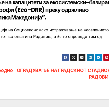
ње на капацитети за екосистемски-базира
трофи (Eco–DRR) преку одржливо
ика Македонија”.
ација на Социоекономско истражување на населението
ктот во општина Радовиш, а ќе го спроведе тим од
родно
ОГРАДУВАЊЕ НА ГРАДСКИОТ СТАДИО
РАДОВ