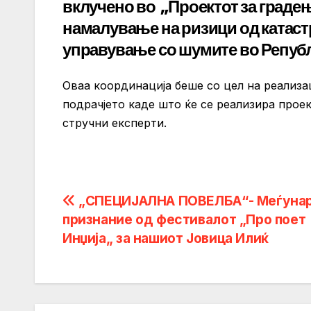
вклучено во „Проектот за граде
намалување на ризици од катас
управување со шумите во Републ
Оваа координација беше со цел на реализ
подрачјето каде што ќе се реализира прое
стручни експерти.
Post
„СПЕЦИЈАЛНА ПОВЕЛБА“- Меѓуна
признание од фестивалот „Про поет
navigation
Инџија„ за нашиот Јовица Илиќ