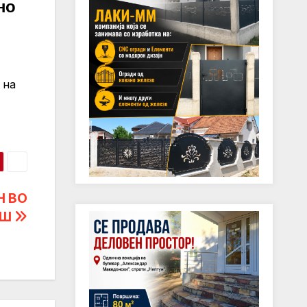
но
 на
Н ВО
ИШ