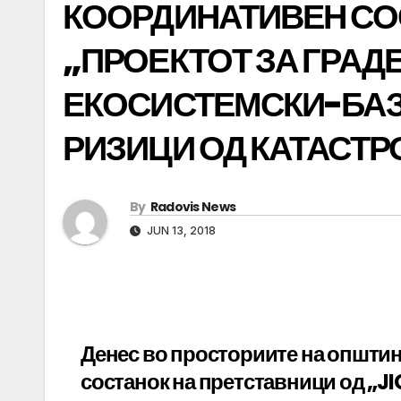
КООРДИНАТИВЕН СОС
„ПРОЕКТОТ ЗА ГРАД
ЕКОСИСТЕМСКИ-БА
РИЗИЦИ ОД КАТАСТ
By
Radovis News
JUN 13, 2018
Денес во просториите на општи
состанок на претставници од „J