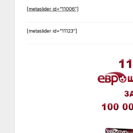
[metaslider id=”11006″]
[metaslider id=”11123″]