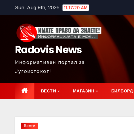
Skip
Sun. Aug 9th, 2026
11:17:22 AM
to
content
Radovis News
Информативен портал за
Југоистокот!
ВЕСТИ
МАГАЗИН
БИЛБОРД
Вести