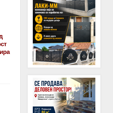
д
рст
зира