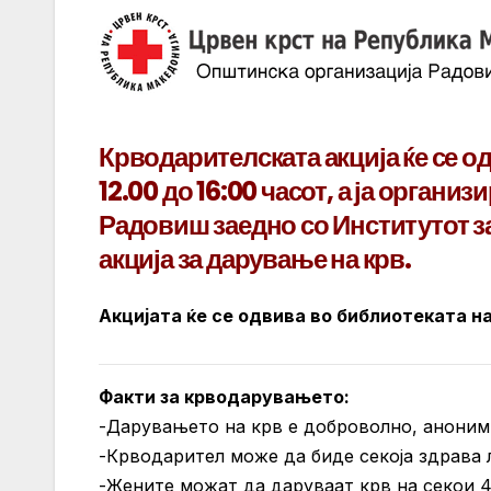
Крводарителската акција ќе се од
12.00 до 16:00 часот, а ја орган
Радовиш заедно со Институтот з
акција за дарување на крв.
Акцијата ќе се одвива во библиотеката 
Факти за крводарувањето:
-Дарувањето на крв е доброволно, аноним
-Крводарител може да биде секоја здрава 
-Жените можат да даруваат крв на секои 4