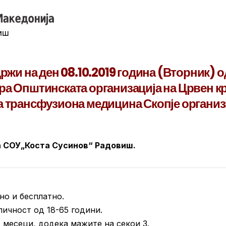
ржи на ден 08.10.2019 година (Вторник) о
изира Општинската организација на Црвен к
а трансфузиона медицина Скопје органи
на СОУ„Коста Сусинов“ Радовиш.
но и бесплатно.
личност од 18-65 години.
 месеци, додека мажите на секои 3.