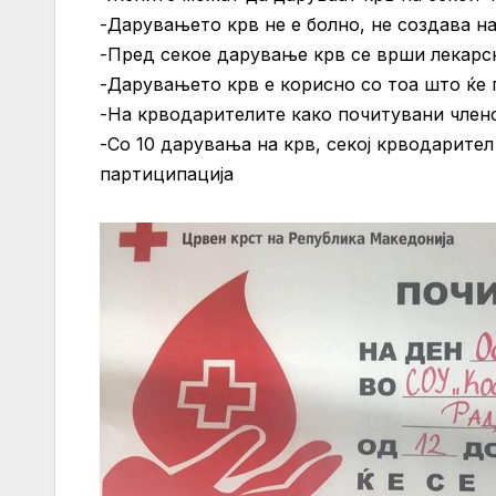
-Дарувањето крв не е болно, не создава на
-Пред секое дарување крв се врши лекарск
-Дарувањето крв е корисно со тоа што ќе 
-На крводарителите како почитувани член
-Со 10 дарувања на крв, секој крводарите
партиципација