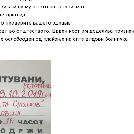
вика и не му штети на организмот.
и преглед.
го проверите вашето здравје.
ови во општеството, Црвен крст им доделува признан
л е ослобооден од плаќање на сите видови болничка