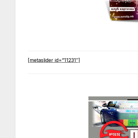
[metaslider id=”11231″]