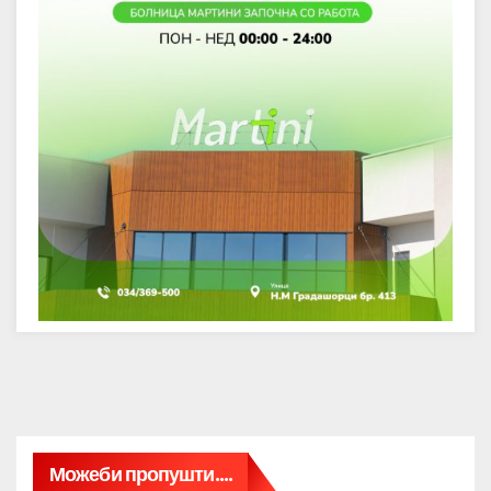
Можеби пропушти....