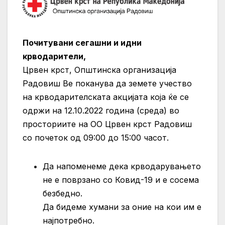
Почитувани сегашни и идни
крводарители,
Црвен крст, Општинска организација
Радовиш Ве поканува да земете учество
на крводарителската акцијата која ќе се
одржи на 12.10.2022 година (среда) во
просториите на ОО Црвен крст Радовиш
со почеток од 09:00 до 15:00 часот.
Да напоменеме дека крводарувањето
не е поврзано со Ковид-19 и е сосема
безбедно.
Да бидеме хумани за оние на кои им е
најпотребно.