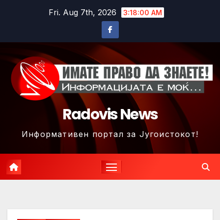
Skip
Fri. Aug 7th, 2026
3:18:03 AM
to
content
Radovis News
Информативен портал за Југоистокот!