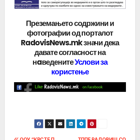
Преземањето содржини и
фотографии од порталот
RadovisNews.mk значи дека
давате согласност на
нaведените
Услови за
користење
ООУ “КРСТЕ П.
ТППЕ РАДОВИШ СО