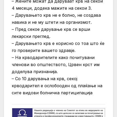
– Жените можат да даруваат крв на секои
4 месеци, додека мажите на секои 3.
– Дарувањето крв не е болно, не создава
навика и не му штети на организмот.
– Пред секое дарување крв се врши
лекарски преглед.
– Дарувањето крв е корисно со тоа што ќе
го проверите вашето здравје.
– На крводарителите како почитувани
членови во општеството, Црвен крст им
доделува признанија.
– Со 10 дарувања на крв, секој
крводарител е ослобооден од плаќање на
сите видови болничка партиципација