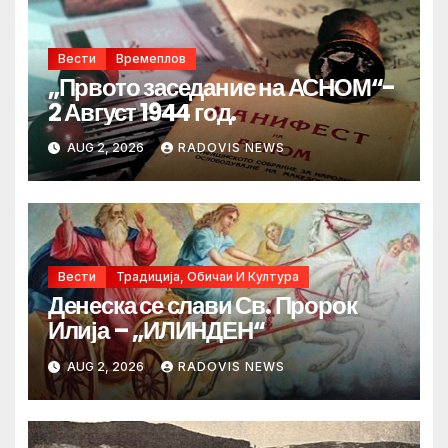
Вести
Времеплов
„Првото заседание на АСНОМ“-
2 Август 1944 год.
AUG 2, 2026
RADOVIS NEWS
Вести
Традиција, Обичаи И Култура
Денеска се слави Св. Пророк
Илија – „ИЛИНДЕН“
AUG 2, 2026
RADOVIS NEWS