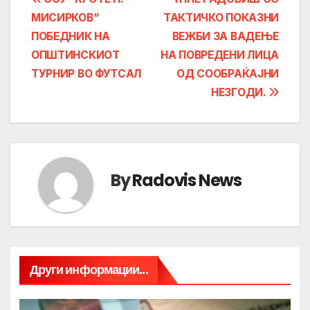
Post
МИСИРКОВ“
ТАКТИЧКО ПОКАЗНИ
navigation
ПОБЕДНИК НА
ВЕЖБИ ЗА ВАДЕЊЕ
ОПШТИНСКИОТ
НА ПОВРЕДЕНИ ЛИЦА
ТУРНИР ВО ФУТСАЛ
ОД СООБРАЌАЈНИ
НЕЗГОДИ.
By
Radovis News
Други информации...