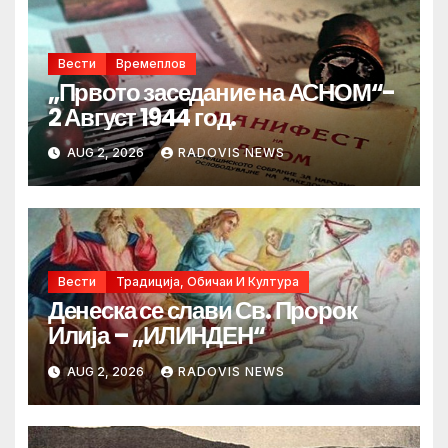
Вести
Времеплов
„Првото заседание на АСНОМ“-
2 Август 1944 год.
AUG 2, 2026
RADOVIS NEWS
Вести
Традиција, Обичаи И Култура
Денеска се слави Св. Пророк
Илија – „ИЛИНДЕН“
AUG 2, 2026
RADOVIS NEWS