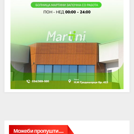
Можеби пропушти....