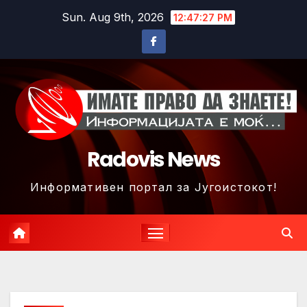
Skip
Sun. Aug 9th, 2026
12:47:30 PM
to
content
Radovis News
Информативен портал за Југоистокот!