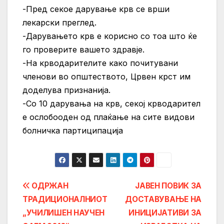
-Пред секое дарување крв се врши
лекарски преглед.
-Дарувањето крв е корисно со тоа што ќе
го проверите вашето здравје.
-На крводарителите како почитувани
членови во општеството, Црвен крст им
доделува признанија.
-Со 10 дарувања на крв, секој крводарител
е ослобооден од плаќање на сите видови
болничка партиципација
Post
ОДРЖАН
ЈАВЕН ПОВИК ЗА
ТРАДИЦИОНАЛНИОТ
ДОСТАВУВАЊЕ НА
navigation
„УЧИЛИШЕН НАУЧЕН
ИНИЦИЈАТИВИ ЗА