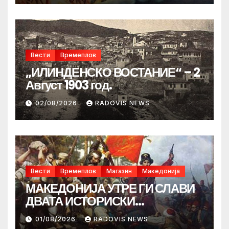
Вести
Времеплов
„ИЛИНДЕНСКО ВОСТАНИЕ“ – 2
Август 1903 год.
02/08/2026
RADOVIS NEWS
Вести
Времеплов
Магазин
Македонија
МАКЕДОНИЈА УТРЕ ГИ СЛАВИ
ДВАТА ИСТОРИСКИ
ИЛИНДЕНА!
01/08/2026
RADOVIS NEWS