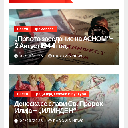
Вести
Времеплов
„Првото заседание на АСНОМ“-
2 Август 1944 год.
02/08/2026
RADOVIS NEWS
Вести
Традиција, Обичаи И Култура
Денеска се слави Св. Пророк
Илија – „ИЛИНДЕН“
02/08/2026
RADOVIS NEWS