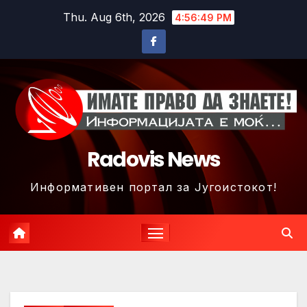
Skip
Thu. Aug 6th, 2026
4:56:52 PM
to
content
Radovis News
Информативен портал за Југоистокот!