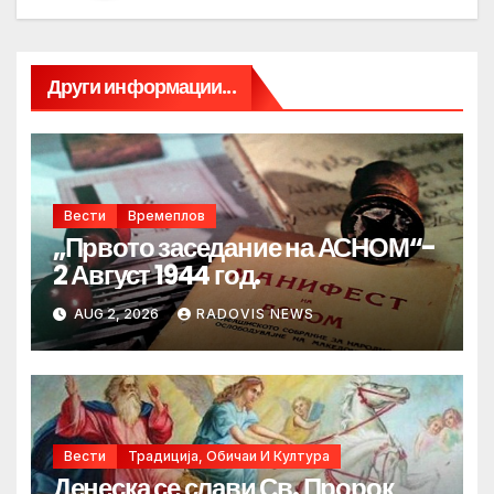
Други информации...
Вести
Времеплов
„Првото заседание на АСНОМ“-
2 Август 1944 год.
AUG 2, 2026
RADOVIS NEWS
Вести
Традиција, Обичаи И Култура
Денеска се слави Св. Пророк