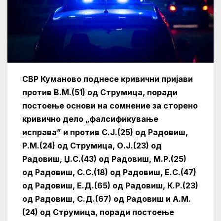
СВР Куманово поднесе кривични пријави
против В.М.(51) од Струмица, поради
постоење основи на сомнение за сторено
кривично дело „фалсификување
исправа” и против С.Ј.(25) од Радовиш,
Р.М.(24) од Струмица, О.Ј.(23) од
Радовиш, Џ.С.(43) од Радовиш, М.Р.(25)
од Радовиш, С.С.(18) од Радовиш, Е.С.(47)
од Радовиш, Е.Д.(65) од Радовиш, К.Р.(23)
од Радовиш, С.Д.(67) од Радовиш и А.М.
(24) од Струмица, поради постоење