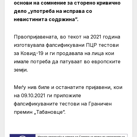
основи на сомнение за сторено кривично
дело „употреба на исправа со
невистинита содржина”.
Првопријавената, во текот на 2021 година
изготвувала фалсификувани ПЦР тестови
за Ковид-19 и ги продавала на лица кои
имале потреба да патуваат во европските
земји.
Меѓу нив биле и останатите пријавени, кои
на 09.10.2021 ги приложиле
фалсификуваните тестови на Граничен
премин „Табановце”.