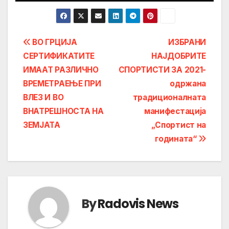
Post
ВО ГРЦИЈА
ИЗБРАНИ
СЕРТИФИКАТИТЕ
НАЈДОБРИТЕ
navigation
ИМААТ РАЗЛИЧНО
СПОРТИСТИ ЗА 2021-
ВРЕМЕТРАЕЊЕ ПРИ
одржана
ВЛЕЗ И ВО
традиционалната
ВНАТРЕШНОСТА НА
манифестација
ЗЕМЈАТА
„Спортист на
годината“
By
Radovis News