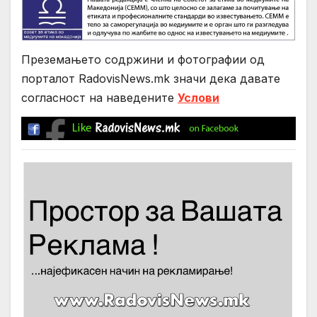
Преземањето содржини и фотографии од
порталот RadovisNews.mk значи дека давате
согласност на нaведените
Услови