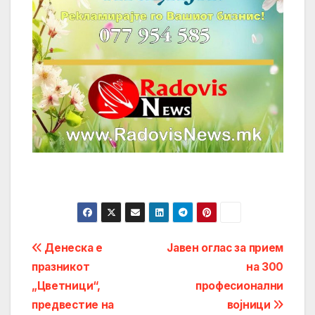
Post
Денеска е
Јавен оглас за прием
празникот
на 300
navigation
„Цветници“,
професионални
предвестие на
војници