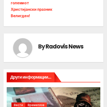
големиот
Христијански празник
Велигден!
By
Radovis News
Други информации...
Вести
Времеплов