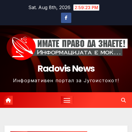
Skip
Sat. Aug 8th, 2026
2:59:26 PM
to
content
Radovis News
Информативен портал за Југоистокот!