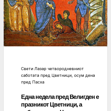
Свети Лазар четвородневниот
саботата пред Цветници, осум дена
пред Пасха
Една недела пред Велигден е
празникот Цветници, а