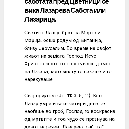
саботата пред Цветници се
вика Лазарева Сабота или
Лазарица.
Светиот Лазар, брат на Марта и
Марија, беше родум од Витанија,
близу Јерусалим. Во време на својот
живот на земјата Господ Исус
Христос често го посетуваше домот
на Лазара, кого многу го сакаше и го
нарекуваше
Свој пријател (Јн. 11: 3, 5, 11). Кога
Лазар умре и веќе четири дена се
наоѓаше во гроб, Господ го воскресна
од мртвите и тоа чудо се празнува на
денот наречен „Лазарева сабота“.