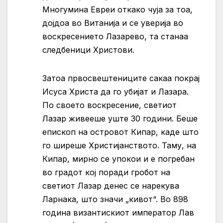
Многумина Евреи откако чуја за тоа,
дојдоа во Витанија и се уверија во
воскресението Лазарево, та станаа
следбеници Христови.
Затоа првосвештениците сакаа покрај
Исуса Христа да го убијат и Лазара.
По своето воскресение, светиот
Лазар живееше уште 30 години. Беше
епископ на островот Кипар, каде што
го ширеше Христијанството. Таму, на
Кипар, мирно се упокои и е погребан
во градот кој поради гробот на
светиот Лазар денес се нарекува
Ларнака, што значи „кивот“. Во 898
година византискиот император Лав