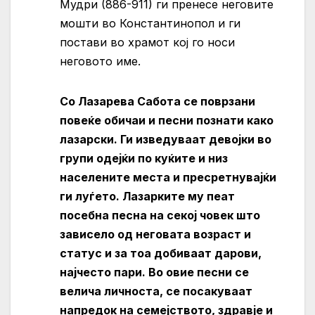
Мудри (886-911) ги пренесе неговите
мошти во Константинопол и ги
постави во храмот кој го носи
неговото име.
Со Лазарева Сабота се поврзани
повеќе обичаи и песни познати како
лазарски. Ги изведуваат девојки во
групи одејќи по куќите и низ
населените места и пресретнувајќи
ги луѓето. Лазарките му пеат
посебна песна на секој човек што
зависело од неговата возраст и
статус и за тоа добиваат дарови,
најчесто пари. Во овие песни се
велича личноста, се посакуваат
напредок на семејството, здравје и