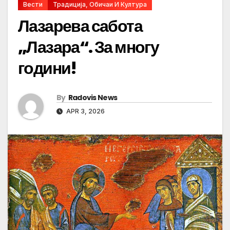
Вести
Традиција, Обичаи И Култура
Лазарева сабота
„Лазара“. За многу
години!
By
Radovis News
APR 3, 2026