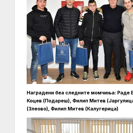
Наградени беа следните момчиња: Раде Е
Коцев (Подареш), Филип Митев (Јаргулица
(Злеово), Филип Митев (Калугерица)