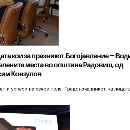
ата кои за празникот Богојавление – Вод
селените места во општина Радовиш, од
сим Конзулов
ќет и успеси на секое поле, Градоначалникот на лицат