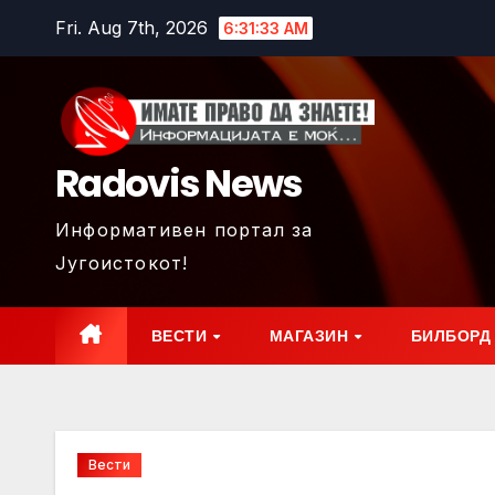
Skip
Fri. Aug 7th, 2026
6:31:34 AM
to
content
Radovis News
Информативен портал за
Југоистокот!
ВЕСТИ
МАГАЗИН
БИЛБОРД
Вести