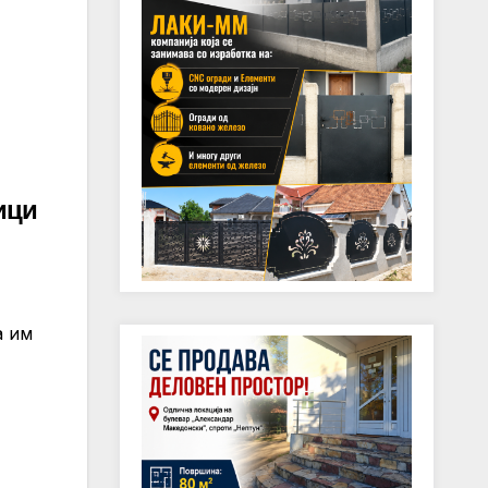
ици
а им