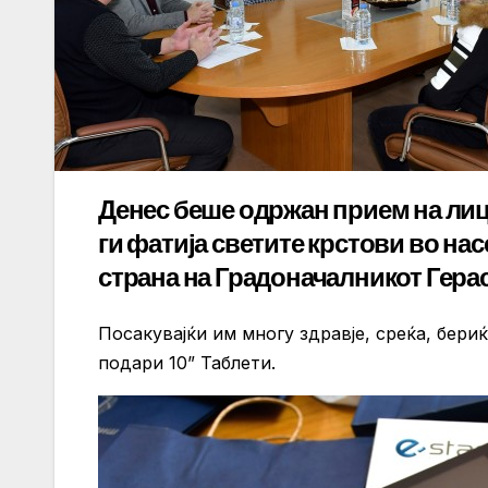
Денес беше одржан прием на лиц
ги фатија светите крстови во на
страна на Градоначалникот Гера
Посакувајќи им многу здравје, среќа, бери
подари 10” Таблети.