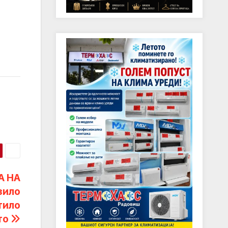
А НА
зило
тило
то