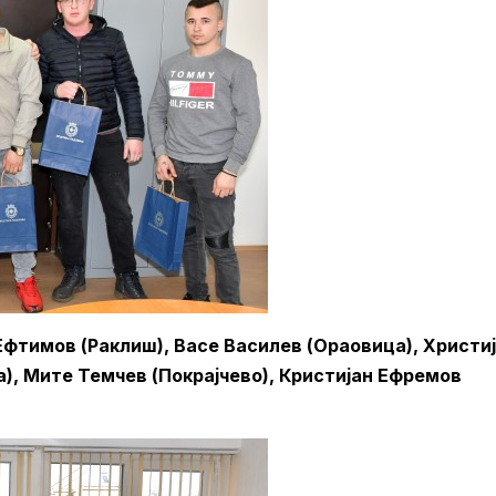
фтимов (Раклиш), Васе Василев (Ораовица), Христи
), Мите Темчев (Покрајчево), Кристијан Ефремов