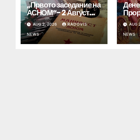
„Првото заседание на
Дене
АСНОМ“- 2 Август
Прор
1944 год.
„ИЛ
AUG 2, 2026
RADOVIS
AUG 2
NEWS
NEWS