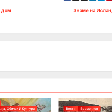
и дом
Знаме на Ислан
ија, Обичаи И Култура
Вести
Времеплов