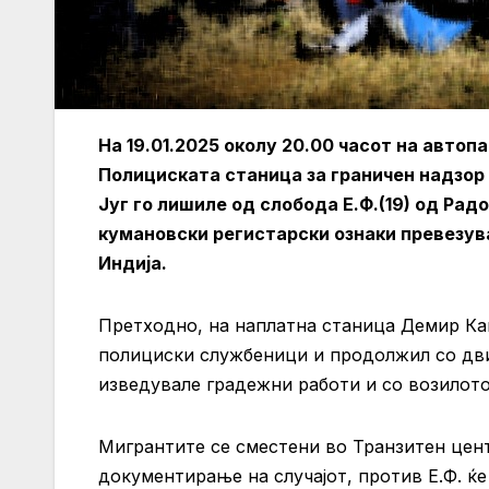
На 19.01.2025 околу 20.00 часот на авто
Полициската станица за граничен надзор 
Југ го лишиле од слобода Е.Ф.(19) од Рад
кумановски регистарски ознаки превезува
Индија.
Претходно, на наплатна станица Демир Капи
полициски службеници и продолжил со движ
изведувале градежни работи и со возилот
Mигрантите се сместени во Транзитен цен
документирање на случајот, против Е.Ф. ќ