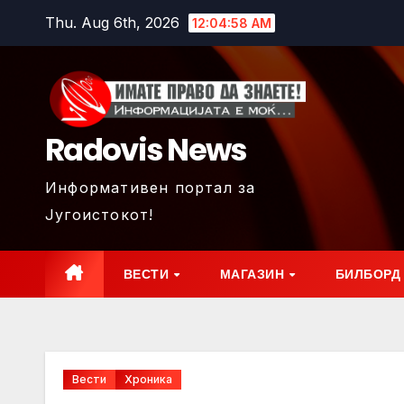
Skip
Thu. Aug 6th, 2026
12:04:59 AM
to
content
Radovis News
Информативен портал за
Југоистокот!
ВЕСТИ
МАГАЗИН
БИЛБОРД
Вести
Хроника