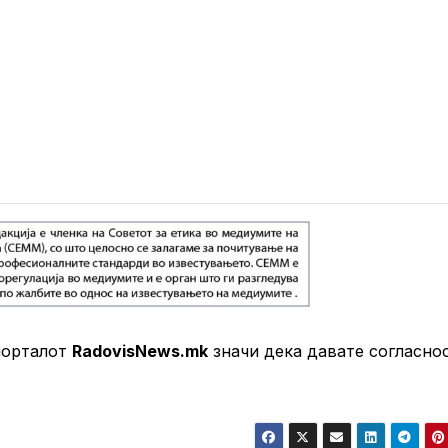
порталот
RadovisNews.mk
значи дека давате согласно