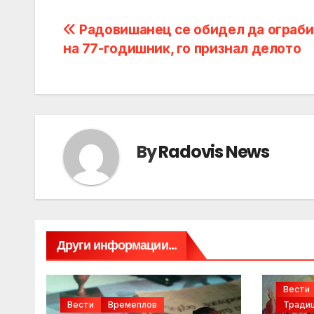
Post
Радовишанец се обидел да ограб
на 77-годишник, го признал делото
navigation
By
Radovis News
Други информации...
Вести
Вести
Времеплов
Традиц