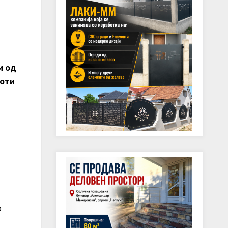
и од
боти
д
о