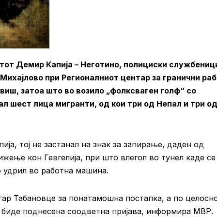
патот Демир Капија – Неготино, полициски службениц
Михајлово при Регионалниот центар за гранични ра
овиш, затоа што во возило „фолксваген голф“ со
л шест лица мигранти, од кои три од Непал и три о
ја, тој не застанал на знак за запирање, даден од
ење кон Гевгелија, при што влегол во тунел каде се
о удрил во работна машина.
тар Табановце за понатамошна постапка, а по целосн
е биде поднесена соодветна пријава, информира МВР.