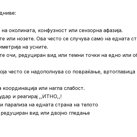
дниве:
на околината, конфузност или сензорна афазија.
те или нозете. Ова често се случува само на едната с
иметрија на усните.
те очи, редуциран вид или темни точки на едно или о
која често се надополнува со повраќање, вртоглавица
а координација или нагла слабост.
дар и реагирај ,,ИТНО,,!
 парализа на едната страна на телото
, редуциран вид или двојно гледање