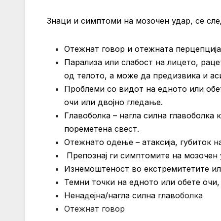
Знаци и симптоми на мозочен удар, се сле
Отежнат говор и отежната перцепција 
Парализа или слабост на лицето, раце
од телото, а може да предизвика и ас
Проблеми со видот на едното или обе
очи или двојно гледање.
Главоболка – нагла силна главоболка 
пореметена свест.
Отежнато одење – атаксија, губиток н
Препознај ги симптомите на мозочен у
Изнемоштеност во екстремитетите или
Темни точки на едното или обете очи
Ненадејна/нагла силна глав
оболка
Отежнат говор