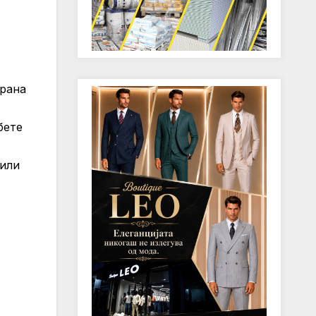
трана
бете
 или