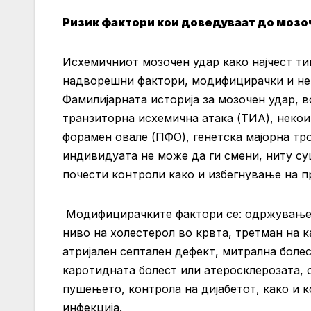
Ризик фактори кои доведуваат до мозо
Исхемичниот мозочен удар како најчест ти
надворешни фактори, модифицирачки и не
Фамилијарната историја за мозочен удар, 
транзиторна исхемична атака (ТИА), некои
форамен овале (ПФО), генетска мајорна т
индивидуата не може да ги смени, ниту суш
почести контроли како и избегнување на п
Модифицирачките фактори се: одржување 
ниво на холестерол во крвта, третман на 
атријален септален дефект, митрална болес
каротидната болест или атеросклерозата,
пушењето, контрола на дијабетот, како и
инфекција.