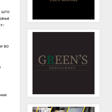
и што
ување
от-
и во
е
чни