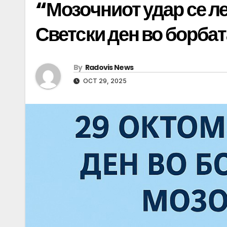
“Мозочниот удар се ле
Светски ден во борба
By
Radovis News
OCT 29, 2025