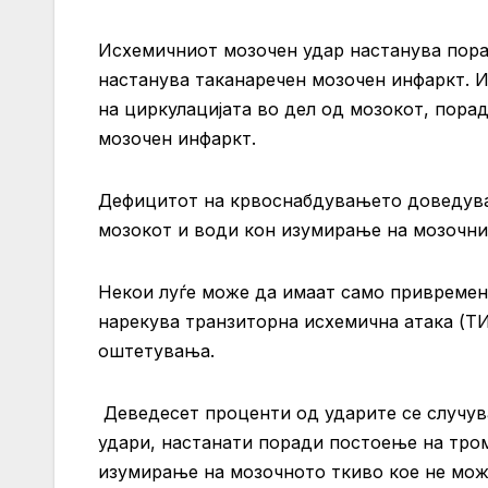
Исхемичниот мозочен удар настанува порад
настанува таканаречен мозочен инфаркт. И
на циркулацијата во дел од мозокот, пора
мозочен инфаркт.
Дефицитот на крвоснабдувањето доведува
мозокот и води кон изумирање на мозочни
Некои луѓе може да имаат само привремена 
нарекува транзиторна исхемична атака (ТИ
оштетувања.
Деведесет проценти од ударите се случува
удари, настанати поради постоење на тро
изумирање на мозочното ткиво кое не мож