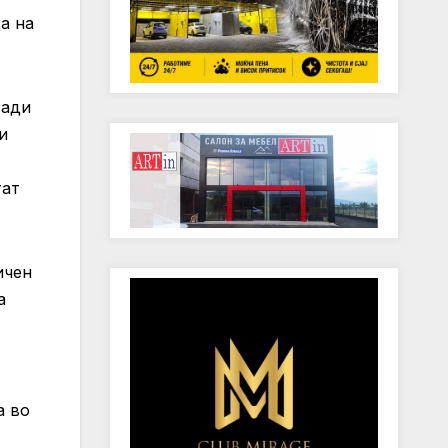
а на
ради
и
тат
ичен
а
а во