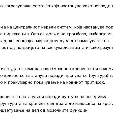
-загрозувачка состојба која настанува како последиц
ија на централниот нервен систем, која настанува по
а циркулација. Ова се должи на тромбоза, емболија ил
сад, кој во крајна мерка доведува до намалување на
ност од подрачјето на васкуларизацијата и како резул
очен удар – хеморагичен (мозочно крвавење) и исхем
то крвавење настанува поради прснување (руптура) н
ло и прекумерно покачување на крвниот притисок.
крвавење настанува и поради руптура на аневризма
руптурата на крвниот сад доаѓа до излевање на крвт
 оштетување на дел од мозочните функции.