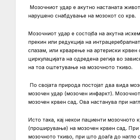
Мозочниот удар е акутно настаната живото
нарушено снабдување на мозокот со крв.
Мозочниот удар е состојба на акутна исхем
прекин или редукција на интрацеребралнат
спазам, или крварење на артериски крвен 
циркулацијата на одредена регија во завис
на тоа оштетување на мозочното ткиво.
По својата природа постојат два вида моз
мозочен удар (мозочен инфаркт). Мозочно
мозочен крвен сад. Oва настанува при наг
Исто така, кај некои пациенти мозочното 
(проширување) на мозочен крвен сад. При 
мозочното ткиво, при што доаѓа до нагло