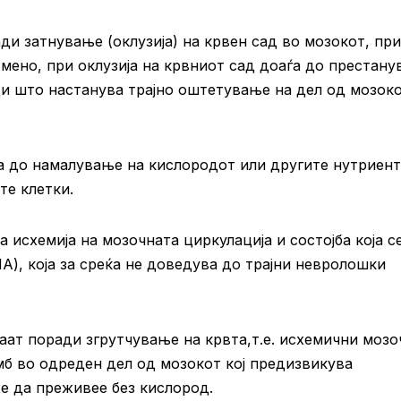
и затнување (оклузија) на крвен сад во мозокот, пр
мено, при оклузија на крвниот сад доаѓа до престан
ди што настанува трајно oштетување на дел од мозок
 до намалување на кислородот или другите нутриент
те клетки.
исхемија на мозочната циркулација и состојба која с
А), која за среќа не доведува до трајни невролошки
ат поради згрутчување на крвта,т.е. исхемични мозо
мб во одреден дел од мозокот кој предизвикува
е да преживее без кислород.