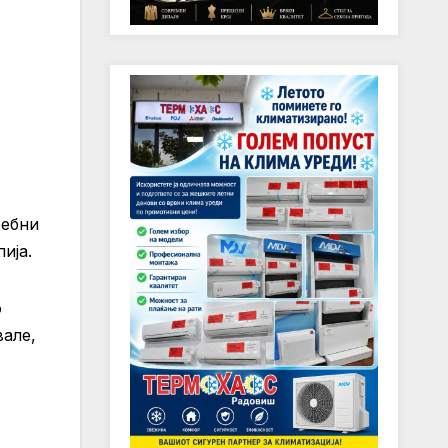
ребни
ија.
о
вале,