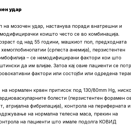
чен удар
п на мозочен удар, настанува поради внатрешни и
модифицирачки коишто често се во комбинација.
возраст од над 55 години, машкиот пол, предходната
 хемоглобинопатии (српеста анемија), перзистентен
ромбофилија – се немодифицирани фактори кои што
тински да им влијае. Затоа кај овие пациенти се пот
ровокативни фактори или состојби или одредена терап
на нормален крвен притисок под 130/80mm Hg, ниск
кардиоваскуларните болести (перзистентен форамен о
т, aтријална фибрилација), контрола на периферната и
 одржување на нормална телесна маса, прекин на
 контрола на пациенти што имале подолга КОВИД