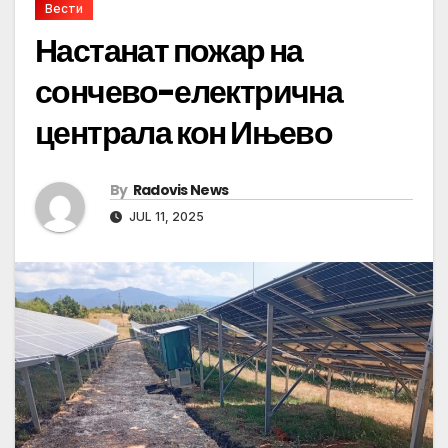
Вести
Настанат пожар на
сончево-електрична
централа кон Ињево
By
Radovis News
JUL 11, 2025