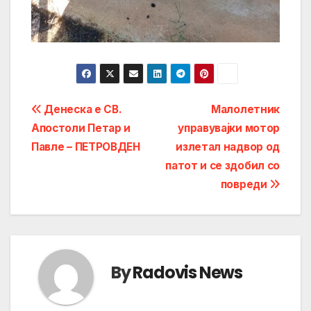
Post
Денеска е СВ.
Малолетник
Апостоли Петар и
управувајки мотор
navigation
Павле – ПЕТРОВДЕН
излетал надвор од
патот и се здобил со
повреди
By
Radovis News