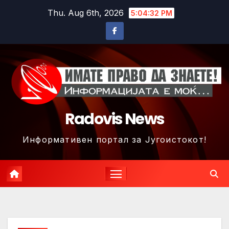
Skip
Thu. Aug 6th, 2026
5:04:35 PM
to
content
Radovis News
Информативен портал за Југоистокот!