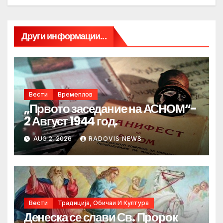
Други информации...
Вести
Времеплов
„Првото заседание на АСНОМ“-
2 Август 1944 год.
AUG 2, 2026
RADOVIS NEWS
Вести
Традиција, Обичаи И Култура
Денеска се слави Св. Пророк