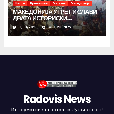
Вести
Времеплов
Магазин
Македонија
МАКЕДОНИЈА УТРЕ ГИ СЛАВИ
ДВАТА ИСТОРИСКИ
ИЛИНДЕНА!
01/08/2026
RADOVIS NEWS
Radovis News
Информативен портал за Југоистокот!