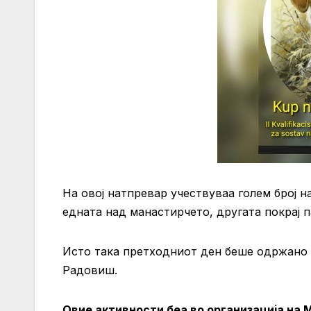
На овој натпревар учествуваа голем број н
едната над манастирчето, другата покрај п
Исто така претходниот ден беше одржано 
Радовиш.
Овие активности беа во организација на 