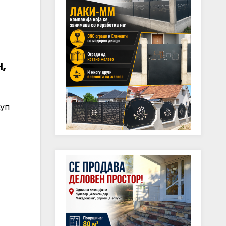
н,
Куп