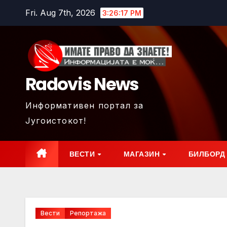
Skip
Fri. Aug 7th, 2026
3:26:19 PM
to
content
Radovis News
Информативен портал за
Југоистокот!
ВЕСТИ
МАГАЗИН
БИЛБОРД
Вести
Репортажа