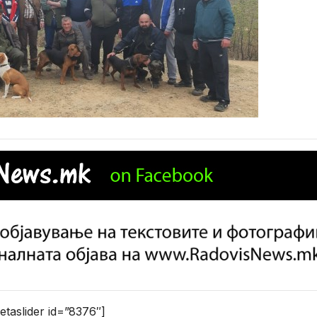
etaslider id=”8376″]