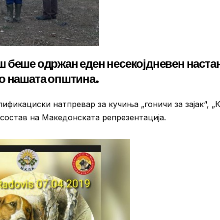
 беше одржан еден несекојдневен наста
о нашата општина.
ификациски натпревар за кучиња „гоничи за зајак“, „
 состав на Македонската репрезентација.