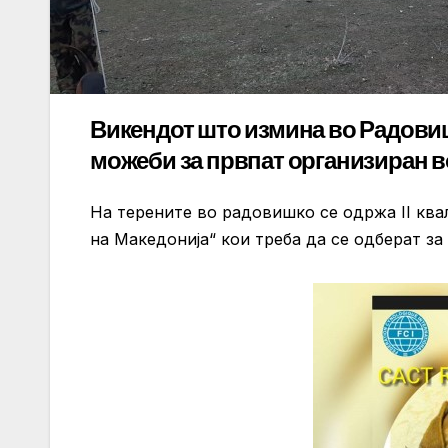
Викендот што измина во Радовиш
можеби за првпат организиран в
На терените во радовишко се одржа II квал
на Македонија“ кои треба да се одберат за