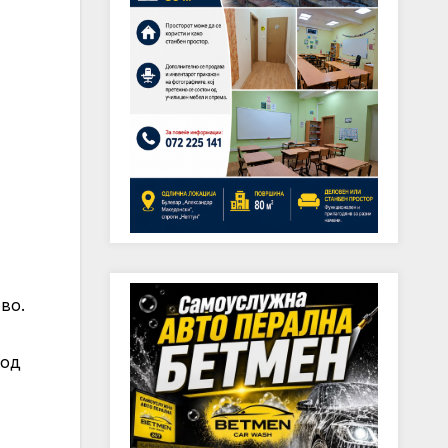
во.
 од