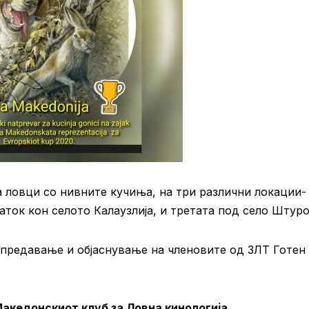
а ловци со нивните кучиња, на три различни локации-
аток кон селото Калаузлија, и третата под село Штуро
предавање и објаснување на членовите од ЗЛТ Готен
Македонскиот клуб за Ловна кинологија,