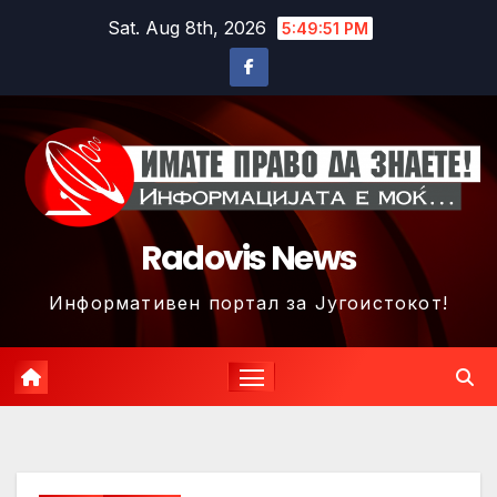
Skip
Sat. Aug 8th, 2026
5:49:54 PM
to
content
Radovis News
Информативен портал за Југоистокот!