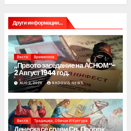
Други информации...
Вести
Времеплов
„Првото заседание на АСНОМ“-
2 Август 1944 год.
AUG 2, 2026
RADOVIS NEWS
Вести
Традиција, Обичаи И Култура
Денеска се слави Св. Пророк