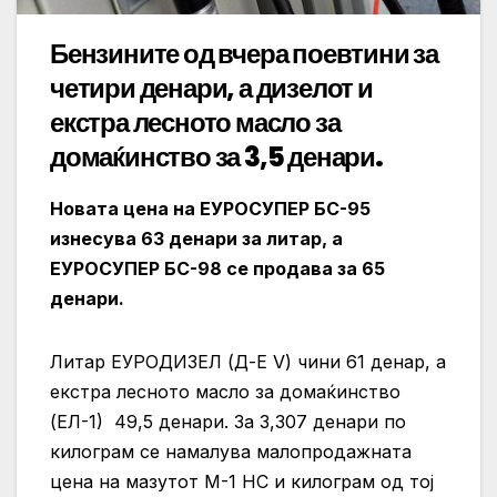
Бензините од вчера поевтини за
четири денари, а дизелот и
екстра лесното масло за
домаќинство за 3,5 денари.
Новата цена на ЕУРОСУПЕР БС-95
изнесува 63 денари за литар, а
ЕУРОСУПЕР БС-98 се продава за 65
денари.
Литар ЕУРОДИЗЕЛ (Д-Е V) чини 61 денар, а
екстра лесното масло за домаќинство
(ЕЛ-1) 49,5 денари. За 3,307 денари по
килограм се намалува малопродажната
цена на мазутот М-1 НС и килограм од тој