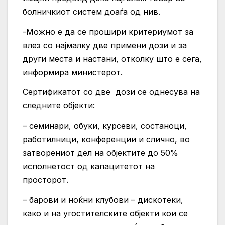
болничкиот систем доаѓа од нив.
-Можно е да се прошири критериумот за
влез со најмалку две примени дози и за
други места и настани, отколку што е сега,
информира министерот.
Сертификатот со две дози се однесува на
следните објекти:
– семинари, обуки, курсеви, состаноци,
работилници, конференции и слично, во
затворениот дел на објектите до 50%
исполнетост од капацитетот на
просторот.
– барови и ноќни клубови – дискотеки,
како и на угостителските објекти кои се