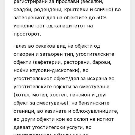
регистрирани за прослави (веселби,
свадби, родендени, крштевки и слично) во
затворениот дел на објектите до 50%
исполнетост од капацитетот на
просторот.
-влез во секаков вид на објекти од
отворен и затворен тип, угостителските
објекти (кафетерии, ресторани, барови,
ноќни клубови-дискотеки), во
угостителскиот објект/дел за исхрана во
угостителските објекти за сместување
(хотел, мотел, хостел, пансион и друг
објект за сместување), на бензинските
станици, во казината и обложувалниците,
во други објекти кои во склоп на истиот
даваат угостителски услуги, во