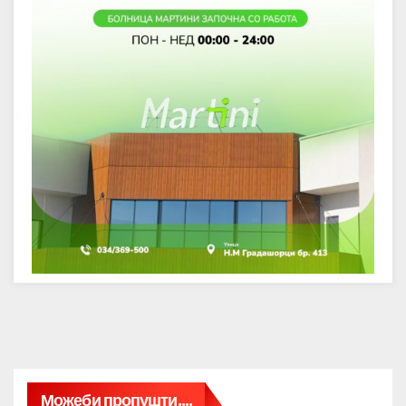
Можеби пропушти....