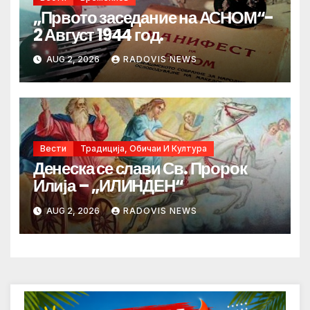
„Првото заседание на АСНОМ“-
2 Август 1944 год.
AUG 2, 2026
RADOVIS NEWS
Вести
Традиција, Обичаи И Култура
Денеска се слави Св. Пророк
Илија – „ИЛИНДЕН“
AUG 2, 2026
RADOVIS NEWS