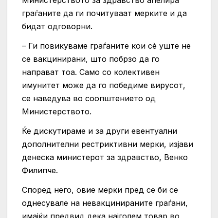
Министерството за здравство апелира
граѓаните да ги почитуваат мерките и да
бидат одговорни.
– Ги повикуваме граѓаните кои сѐ уште не
се вакцинирани, што побрзо да го
направат тоа. Само со колективен
имунитет може да го победиме вирусот,
се наведува во соопштението од
Министерството.
Ќе дискутираме и за други евентуални
дополнителни рестриктивни мерки, изјави
денеска министерот за здравство, Венко
Филипче.
Според него, овие мерки пред се би се
однесувале на невакцинираните граѓани,
имајќи предвид дека најголем товар во