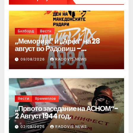
Билборд
Вести
„Меморија“ и „Ареа“ на 28
август во Радовиш –
продолжува традицијата за
09/08/2026
RADOVIS NEWS
Денот на македонските рудари
Вести
Времеплов
„Првото заседание на АСНОМ“-
2 Август 1944 год.
02/08/2026
RADOVIS NEWS