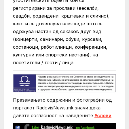
угостителските објекти кои се
регистрирани за прослави (веселби,
свадби, родендени, крштевки и слично),
како и се дозволува влез каде што се
одржува настан од секаков друг вид
(концерти, семинари, обуки, курсеви,
состаноци, работилници, конференции,
културни или спортски настани), на
посетители / гости / лица.
Преземањето содржини и фотографии од
порталот RadovisNews.mk значи дека
давате согласност на нaведените
Услови