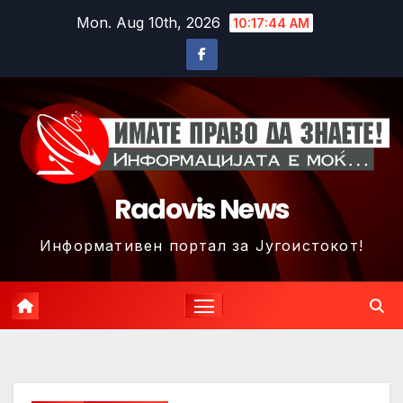
Skip
Mon. Aug 10th, 2026
10:17:47 AM
to
content
Radovis News
Информативен портал за Југоистокот!