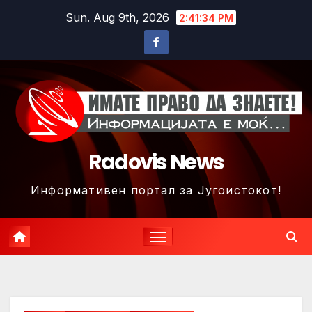
Skip
Sun. Aug 9th, 2026
2:41:37 PM
to
content
Radovis News
Информативен портал за Југоистокот!