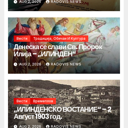
AUG 2, 2026
RADOVIS NEWS
Вести
Традиција, Обичаи И Култура
Денеска се слави Св. Пророк
Илија – „ИЛИНДЕН“
AUG 2, 2026
RADOVIS NEWS
Вести
Времеплов
„ИЛИНДЕНСКО ВОСТАНИЕ“ – 2
Август 1903 год.
AUG 2, 2026
RADOVIS NEWS