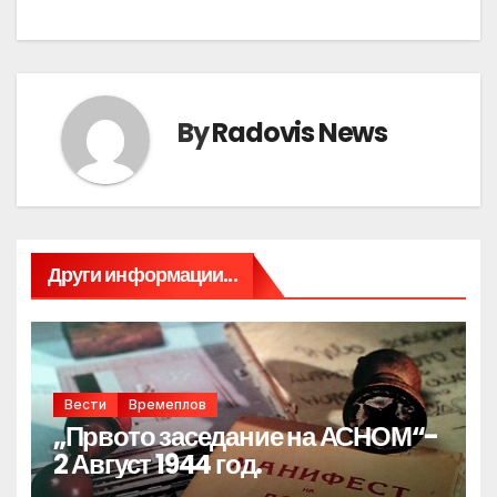
By
Radovis News
Други информации...
Вести
Времеплов
„Првото заседание на АСНОМ“-
2 Август 1944 год.