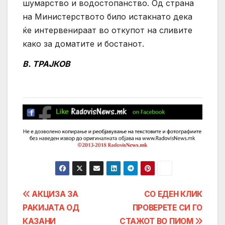
шумарство и водостопанство. Од страна
на Министерството било истакнато дека
ќе интервенираат во откупот на сливите
како за доматите и бостанот.
В. ТРАЈКОВ
Post
АКЦИЗА ЗА
СО ЕДЕН КЛИК
РАКИЈАТА ОД
ПРОВЕРЕТЕ СИ ГО
navigation
КАЗАНИ
СТАЖОТ ВО ПИОМ