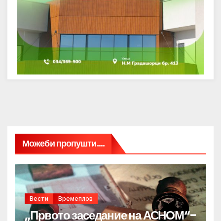
Можеби пропушти....
Вести
Времеплов
„Првото заседание на АСНОМ“-