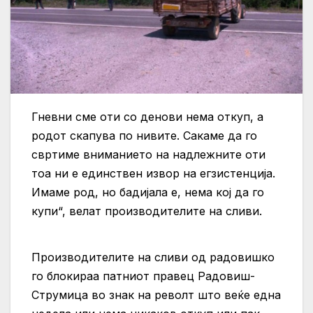
Гневни сме оти со денови нема откуп, а
родот скапува по нивите. Сакаме да го
свртиме вниманието на надлежните оти
тоа ни е единствен извор на егзистенција.
Имаме род, но бадијала е, нема кој да го
купи“, велат производителите на сливи.
Производителите на сливи од радовишко
го блокираа патниот правец Радовиш-
Струмица во знак на револт што веќе една