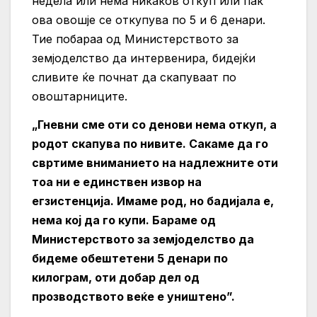
недела или нема никаков откуп или пак
ова овошје се откупува по 5 и 6 денари.
Тие побараа од Mинистерството за
земјоделство да интервенира, бидејќи
сливите ќе почнат да скапуваат по
овоштарниците.
„Гневни сме оти со денови нема откуп, а
родот скапува по нивите. Сакаме да го
свртиме вниманието на надлежните оти
тоа ни е единствен извор на
егзистенција. Имаме род, но бадијала е,
нема кој да го купи. Бараме од
Министерството за земјоделство да
бидеме обештетени 5 денари по
килограм, оти добар дел од
прозводството веќе е уништено”.