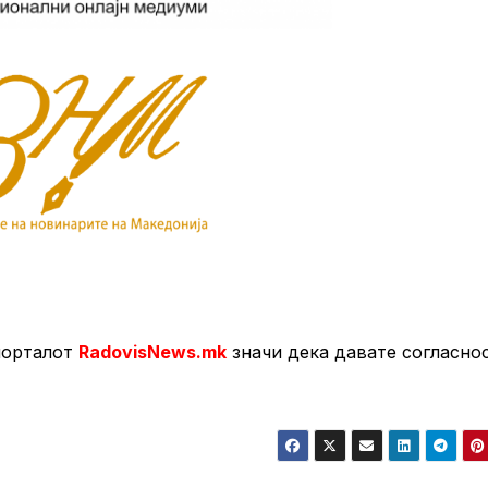
порталот
RadovisNews.mk
значи дека давате согласно