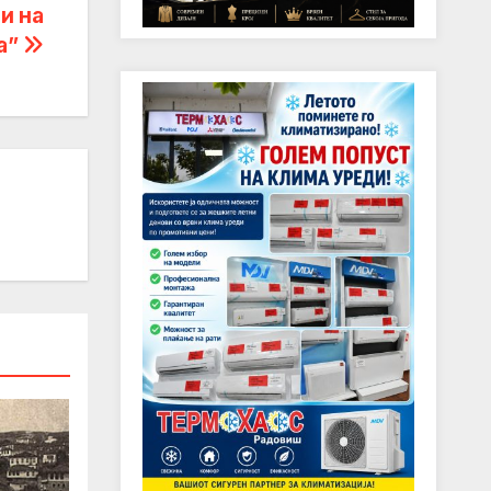
и на
а”