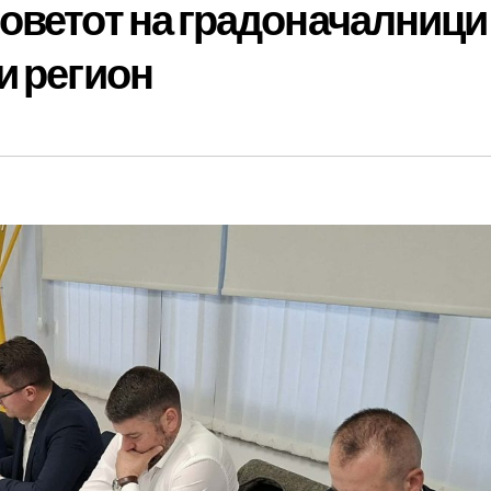
оветот на градоначалници
и регион