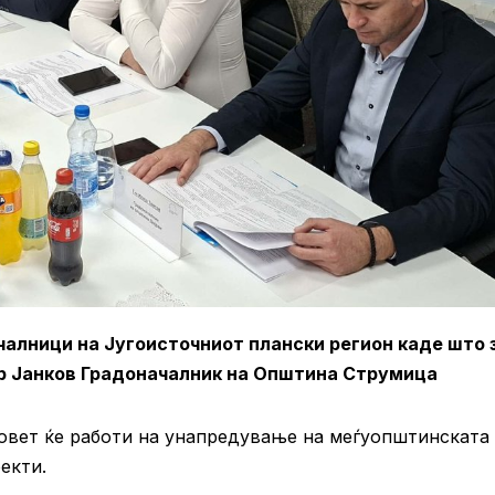
алници на Југоисточниот плански регион каде што 
ар Јанков Градоначалник на Општина Струмица
Совет ќе работи на унапредување на меѓуопштинската
екти.