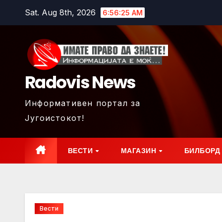
Skip
Sat. Aug 8th, 2026
6:56:27 AM
to
content
Radovis News
Информативен портал за
Југоистокот!
ВЕСТИ
МАГАЗИН
БИЛБОРД
Вести