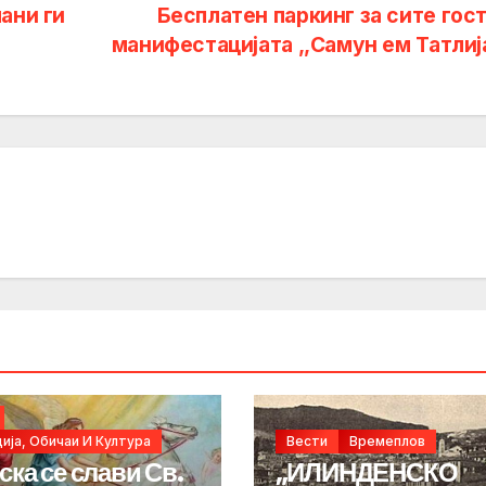
ани ги
Бесплатен паркинг за сите гост
манифестацијата ,,Самун ем Татлиј
ија, Обичаи И Култура
Вести
Времеплов
ска се слави Св.
„ИЛИНДЕНСКО